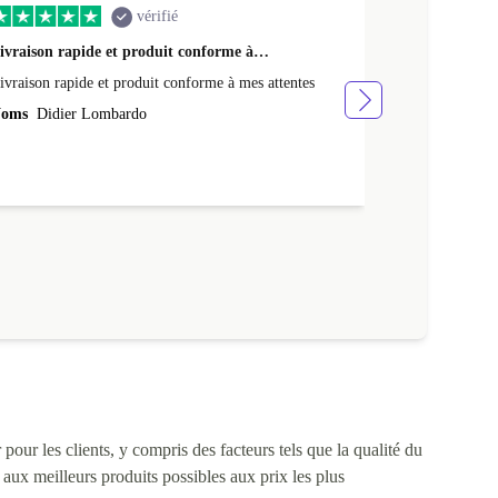
vérifié
ivraison rapide et produit conforme à…
Très bonne ex
ivraison rapide et produit conforme à mes attentes
Très bonne exp
bien, batterie
oms
Didier Lombardo
je ne savais pas
Noms
Célin
très rapide ! 
pour les clients, y compris des facteurs tels que la qualité du
s aux meilleurs produits possibles aux prix les plus