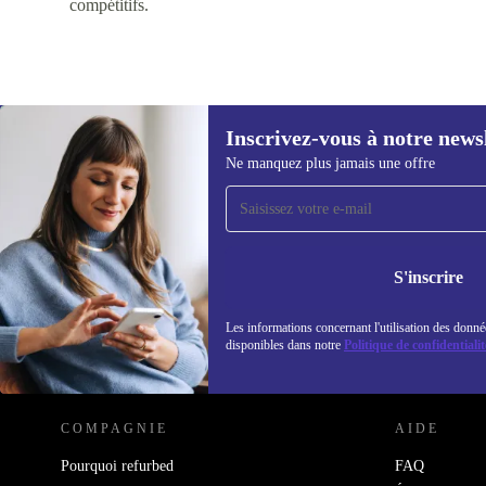
compétitifs.
Inscrivez-vous à notre news
Ne manquez plus jamais une offre
Recevoir offres et infos de
refurbed par mail
Ne manquez plus aucune offre.
Retrouvez les i
politique de co
S'inscrire
Les informations concernant l'utilisation des donné
disponibles dans notre
Politique de confidentialit
REFURBED LUXEMBOURG - RETHINK NEW.
COMPAGNIE
AIDE
Pourquoi refurbed
FAQ