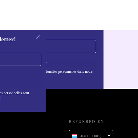
letter!
S'inscrire
nformations sur l'utilisation des données personnelles dans notre
nfidentialité
.
es personnelles sont
é
REFURBED EN
Luxembourg