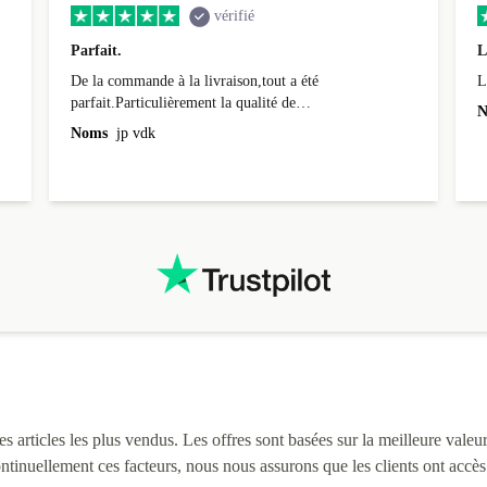
vérifié
Parfait.
L
De la commande à la livraison,tout a été
L
parfait.Particulièrement la qualité de
N
l'emballage.Matériel impeccable.Rien à redire...que du
Noms
jp vdk
bien!.Egalement le délai de livraison qui était même en
avance.
 articles les plus vendus. Les offres sont basées sur la meilleure valeur 
continuellement ces facteurs, nous nous assurons que les clients ont accè