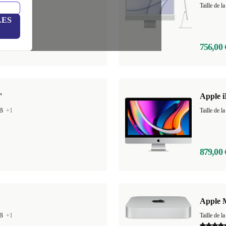
 GB
+2
Taille de
LES
756,00 
"
Apple i
GB
+1
Taille de
879,00 
Apple 
GB
+1