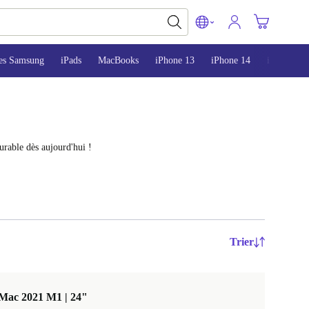
es Samsung
iPads
MacBooks
iPhone 13
iPhone 14
iPhone 15
urable dès aujourd'hui !
Trier
iMac 2021 M1 | 24"