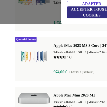
Taille de la RAM 16.0 GB
+1
|
Mémoire 512
ADAPTER
ACCEPTER TOUS 
COOKIES
1 499,00 €
2 219,00 € (Nouveau)
Quantité limitée
Apple iMac 2023 M3 8 Core | 24
Taille de la RAM 8.0 GB
+1
|
Mémoire 256 
4,0
974,00 €
1 669,00 € (Nouveau)
Apple Mac Mini 2020 M1
Taille de la RAM 8.0 GB
+1
|
Mémoire 256 
4,7