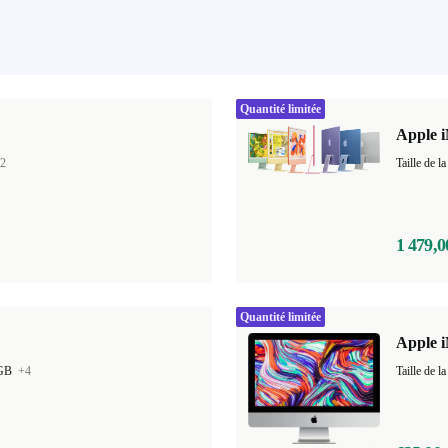
Quantité limitée
Apple i
2
1 479,0
Quantité limitée
Apple i
 GB
+4