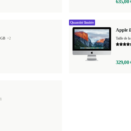
635,00 
Quantité limitée
Apple i
0 GB
+2
329,00 
1