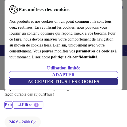
Télécharger l'application
Télécharger
Paramètres des cookies
Utilisez refurbed rapidement et facilement
Nos produits et nos cookies ont un point commun : ils sont tous
deux réutilisés. En réutilisant les cookies, nous pouvons vous
fournir un contenu optimisé qui répond mieux à vos besoins. Pour
ce faire, nous devons analyser votre comportement de navigation
au moyen de cookies tiers. Bien sûr, uniquement avec votre
Smartphones
Laptops
Tablettes
Montres connectées
Accessoires
C
consentement. Vous pouvez modifier vos
paramètres de cookies
à
tout moment. Lisez notre
politique de confidentialité
.
Accueil
Produits
Ordinateurs de bureau
Utilisation limitée
Apple Mac:
ADAPTER
ACCEPTER TOUS LES COOKIES
Apple Mac certifiés reconditionnés à moins de 2400€ – économisez
jusqu'à 40 %. Retours sous 30 jours et garantie de 12 mois. Achetez de
façon durable dès aujourd'hui !
Prix
Filtre
246 € - 2400 €