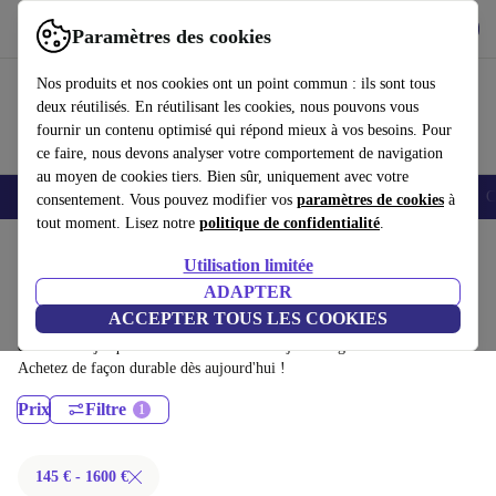
Télécharger l'application
Télécharger
Paramètres des cookies
Utilisez refurbed rapidement et facilement
Nos produits et nos cookies ont un point commun : ils sont tous
deux réutilisés. En réutilisant les cookies, nous pouvons vous
fournir un contenu optimisé qui répond mieux à vos besoins. Pour
ce faire, nous devons analyser votre comportement de navigation
au moyen de cookies tiers. Bien sûr, uniquement avec votre
Smartphones
Laptops
Tablettes
Montres connectées
Accessoires
C
consentement. Vous pouvez modifier vos
paramètres de cookies
à
tout moment. Lisez notre
politique de confidentialité
.
Accueil
Produits
Ordinateurs de bureau
Utilisation limitée
Ordinateurs de bureau Dell:
ADAPTER
ACCEPTER TOUS LES COOKIES
Ordinateurs de bureau Dell certifiés reconditionnés à moins de 1600€ –
économisez jusqu'à 40 %. Retours sous 30 jours et garantie de 12 mois.
Achetez de façon durable dès aujourd'hui !
Prix
Filtre
145 € - 1600 €