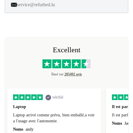
service@refurbed.lu
Excellent
Basé sur
205492 avis
vérifié
Laptop
Il est parfai
Laptop arrivé comme prévu, bien emballé,a voir
Il est parfait
a l'usage avec l'autonomie.
Noms
Jacqu