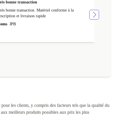
rès bonne transaction
Livraison rap
rès bonne transaction. Matériel conforme à la
Livraison rapid
escription et livraison rapide
Noms
NATHA
oms
JPB
pour les clients, y compris des facteurs tels que la qualité du
s aux meilleurs produits possibles aux prix les plus