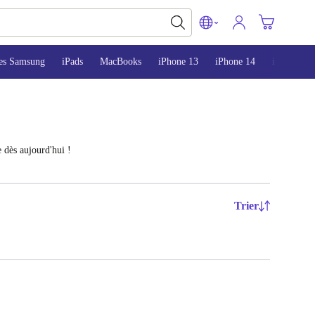
es Samsung
iPads
MacBooks
iPhone 13
iPhone 14
iPhone 15
 dès aujourd'hui !
Trier