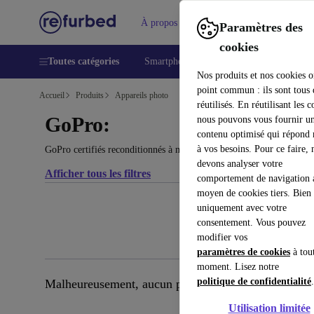
À propos
Aide
Paramètres des
cookies
Toutes catégories
Smartphones
Laptops
Tablettes
Nos produits et nos cookies o
point commun : ils sont tous
Accueil
Produits
Appareils photo
réutilisés. En réutilisant les c
GoPro:
nous pouvons vous fournir u
contenu optimisé qui répond
à vos besoins. Pour ce faire, 
GoPro certifiés reconditionnés à moins de 900€ – économisez jusqu'
devons analyser votre
Afficher tous les filtres
comportement de navigation 
moyen de cookies tiers. Bien 
uniquement avec votre
consentement. Vous pouvez
modifier vos
paramètres de cookies
à tou
moment. Lisez notre
politique de confidentialité
.
Malheureusement, aucun produit correspondant n’a é
Utilisation limitée