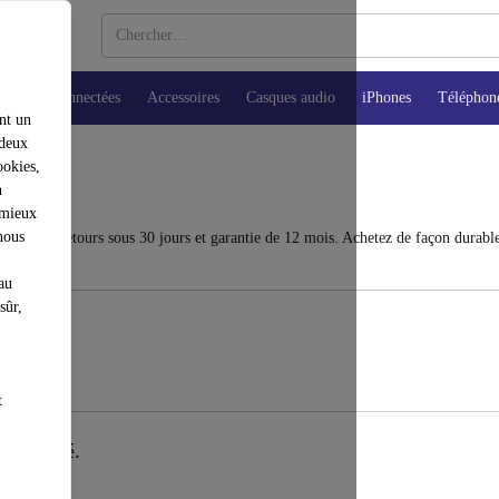
Montres connectées
Accessoires
Casques audio
iPhones
Téléphon
nt un
 deux
ookies,
n
 mieux
nous
à 40 %. Retours sous 30 jours et garantie de 12 mois. Achetez de façon durable
au
sûr,
t
té trouvé.