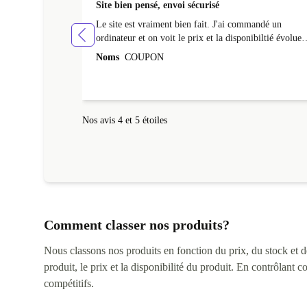
Site bien pensé, envoi sécurisé
Le site est vraiment bien fait. J'ai commandé un
ordinateur et on voit le prix et la disponibiltié évoluer
au fil des caractéristiques choisies. L'envoi de
Noms
COUPON
l'ordinateur s'est fait dans les délais. Le suivi du colis
fonctionnait parfaitement.
Nos avis 4 et 5 étoiles
Comment classer nos produits?
Nous classons nos produits en fonction du prix, du stock et des
produit, le prix et la disponibilité du produit. En contrôlant 
compétitifs.