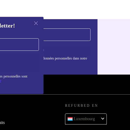
letter!
S'inscrire
nformations sur l'utilisation des données personnelles dans notre
nfidentialité
.
es personnelles sont
é
REFURBED EN
Luxembourg
its