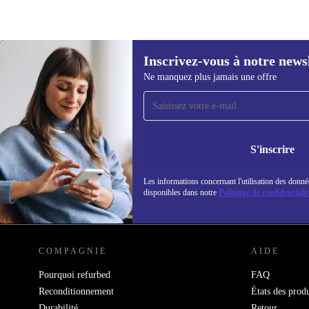
Inscrivez-vous à notre news
Ne manquez plus jamais une offre
Recevoir offres et infos de
refurbed par mail
Ne manquez plus aucune offre.
Retrouvez les i
S'inscrire
politique de co
Les informations concernant l'utilisation des donné
disponibles dans notre
Politique de confidentialit
REFURBED LUXEMBOURG - RETHINK NEW.
COMPAGNIE
AIDE
Pourquoi refurbed
FAQ
Reconditionnement
États des produ
Durabilité
Retour