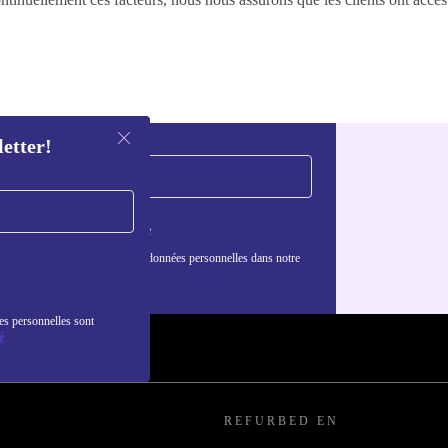
letter!
S'inscrire
nformations sur l'utilisation des données personnelles dans notre
nfidentialité
.
es personnelles sont
é
REFURBED EN