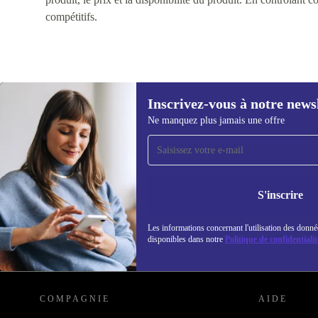
compétitifs.
Inscrivez-vous à notre news
Ne manquez plus jamais une offre
Recevoir offres et infos de
refurbed par mail
Ne manquez plus aucune offre.
Retrouvez les i
S'inscrire
politique de co
Les informations concernant l'utilisation des donné
disponibles dans notre
Politique de confidentialit
REFURBED LUXEMBOURG - RETHINK NEW.
COMPAGNIE
AIDE