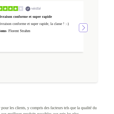
vérifié
ivraison conforme et super rapide
Ras appareil 
ivraison conforme et super rapide, la classe ! :-)
Ras appareil se
oms
Florent Strahm
Noms
Antoine
pour les clients, y compris des facteurs tels que la qualité du
s aux meilleurs produits possibles aux prix les plus