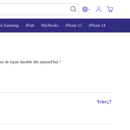
es Samsung
iPads
MacBooks
iPhone 13
iPhone 14
iPhone 15
ez de façon durable dès aujourd'hui !
Trier