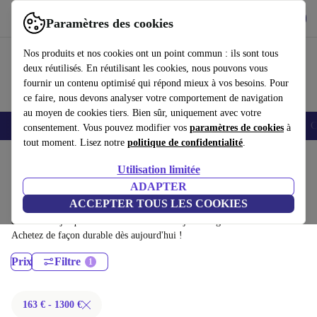
Télécharger l'application
Télécharger
Paramètres des cookies
Utilisez refurbed rapidement et facilement
Nos produits et nos cookies ont un point commun : ils sont tous
deux réutilisés. En réutilisant les cookies, nous pouvons vous
fournir un contenu optimisé qui répond mieux à vos besoins. Pour
ce faire, nous devons analyser votre comportement de navigation
au moyen de cookies tiers. Bien sûr, uniquement avec votre
Smartphones
Laptops
Tablettes
Montres connectées
Accessoires
C
consentement. Vous pouvez modifier vos
paramètres de cookies
à
tout moment. Lisez notre
politique de confidentialité
.
Accueil
Produits
Ordinateurs de bureau
Utilisation limitée
Ordinateurs de bureau HP:
ADAPTER
ACCEPTER TOUS LES COOKIES
Ordinateurs de bureau HP certifiés reconditionnés à moins de 1300€ –
économisez jusqu'à 40 %. Retours sous 30 jours et garantie de 12 mois.
Achetez de façon durable dès aujourd'hui !
Prix
Filtre
163 € - 1300 €