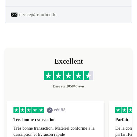
service@refurbed.lu
Excellent
Basé sur
205848 avis
vérifié
Très bonne transaction
Parfait.
Très bonne transaction. Matériel conforme à la
De la comman
description et livraison rapide
parfait.Parti