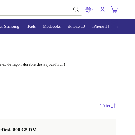
es Samsung
iPads
MacBooks
iPhone 13
iPhone 14
iPhone 15
tez de façon durable dès aujourd'hui !
Trier
teDesk 800 G5 DM