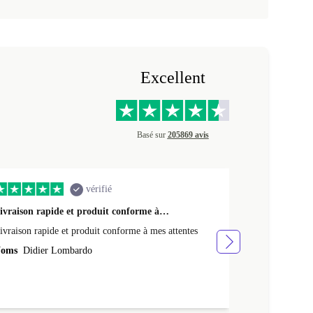
Excellent
Basé sur
205869 avis
vérifié
ivraison rapide et produit conforme à…
Très bonne ex
ivraison rapide et produit conforme à mes attentes
Très bonne exp
bien, batterie
oms
Didier Lombardo
je ne savais pas
Noms
Célin
très rapide ! 