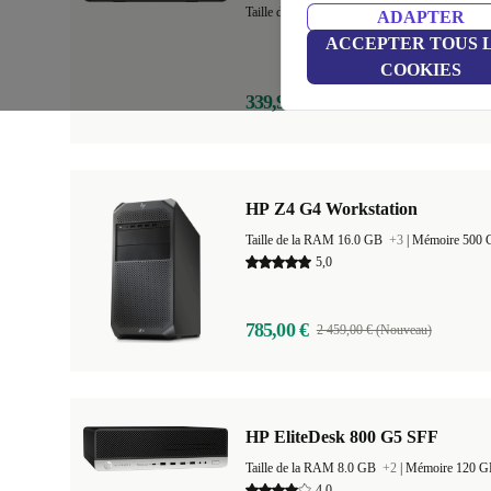
Taille de la RAM 8.0 GB
+3
|
Mémoire 256 
ADAPTER
ACCEPTER TOUS 
COOKIES
339,99 €
889,00 € (Nouveau)
HP Z4 G4 Workstation
Taille de la RAM 16.0 GB
+3
|
Mémoire 500
5,0
785,00 €
2 459,00 € (Nouveau)
HP EliteDesk 800 G5 SFF
Taille de la RAM 8.0 GB
+2
|
Mémoire 120 
4,0