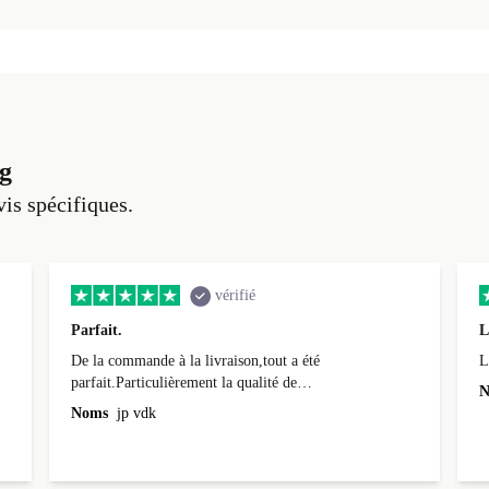
g
vis spécifiques.
vérifié
Parfait.
L
De la commande à la livraison,tout a été
L
parfait.Particulièrement la qualité de
N
l'emballage.Matériel impeccable.Rien à redire...que du
Noms
jp vdk
bien!.Egalement le délai de livraison qui était même en
avance.