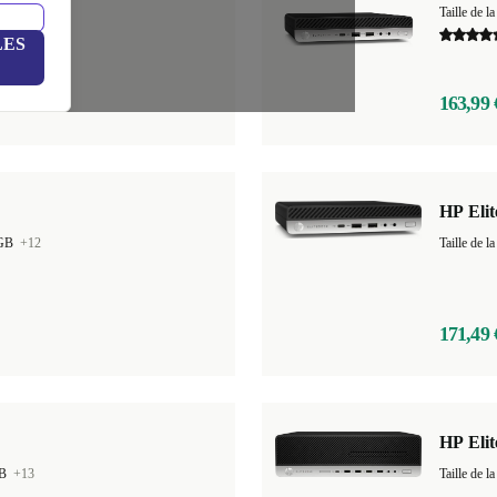
GB
+13
Taille de
LES
163,99 
HP Eli
 GB
+12
Taille de
171,49 
HP Eli
GB
+13
Taille de