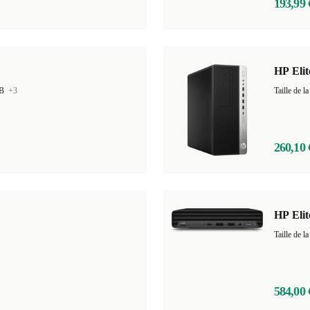
193,99 
HP Eli
GB
+3
Taille de
260,10 
HP Elit
584,00 