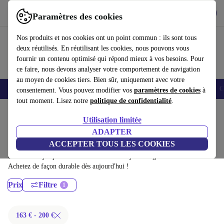
Télécharger l'application
Télécharger
Paramètres des cookies
Utilisez refurbed rapidement et facilement
Nos produits et nos cookies ont un point commun : ils sont tous
deux réutilisés. En réutilisant les cookies, nous pouvons vous
fournir un contenu optimisé qui répond mieux à vos besoins. Pour
ce faire, nous devons analyser votre comportement de navigation
au moyen de cookies tiers. Bien sûr, uniquement avec votre
Smartphones
Laptops
Tablettes
Montres connectées
Accessoires
C
consentement. Vous pouvez modifier vos
paramètres de cookies
à
tout moment. Lisez notre
politique de confidentialité
.
Accueil
Produits
Ordinateurs de bureau
Utilisation limitée
Ordinateurs de bureau HP:
ADAPTER
ACCEPTER TOUS LES COOKIES
Ordinateurs de bureau HP certifiés reconditionnés à moins de 200€ –
économisez jusqu'à 40 %. Retours sous 30 jours et garantie de 12 mois.
Achetez de façon durable dès aujourd'hui !
Prix
Filtre
163 € - 200 €