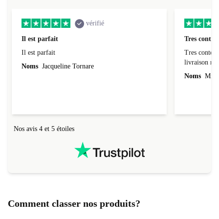
vérifié
Il est parfait
Tres conten
Il est parfait
Tres content
livraiso
Noms
Jacqueline Tornare
Noms
Mme 
Nos avis 4 et 5 étoiles
Comment classer nos produits?