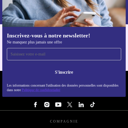
S'inscrire
Retrouvez les informations sur l'utilisation des données personnelles
dans notre
politique de confidentialité
.
Inscrivez-vous à notre newsletter!
Téléchargez l'application refurbed
Ne manquez plus jamais une offre
Pour iOS et Android
S'inscrire
REFURBED LUXEMBOURG - RETHINK NEW.
Les informations concernant l'utilisation des données personnelles sont disponibles
dans notre
Politique de confidentialité
SUIVEZ-NOUS
COMPAGNIE