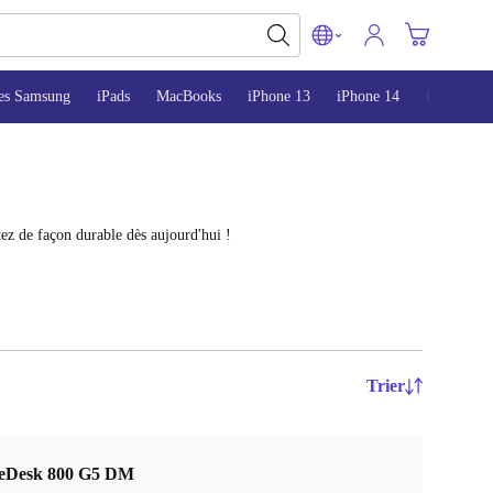
es Samsung
iPads
MacBooks
iPhone 13
iPhone 14
iPhone 15
ez de façon durable dès aujourd'hui !
Trier
teDesk 800 G5 DM