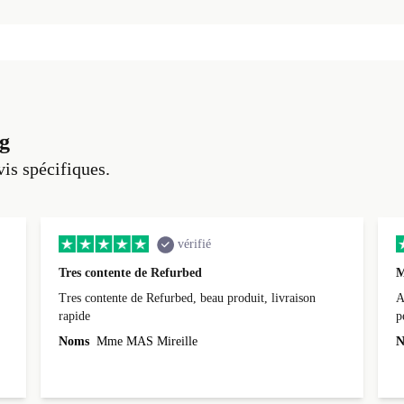
g
vis spécifiques.
vérifié
Tres contente de Refurbed
M
Tres contente de Refurbed, beau produit, livraison
A
rapide
p
r
Noms
Mme MAS Mireille
N
c
3
L