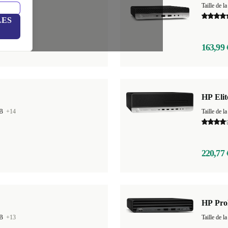
GB
+13
Taille de
LES
163,99 
HP Eli
GB
+14
Taille de
220,77 
HP Pro
GB
+13
Taille de