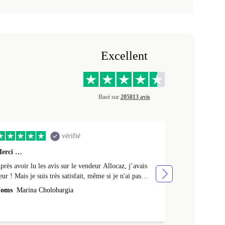
Excellent
Basé sur
205813 avis
vérifié
erci …
Premier achat 
près avoir lu les avis sur le vendeur Allocaz, j’avais
Premier achat 
eur ! Mais je suis très satisfait, même si je n'ai pas
produit en tres
eçu l'emballage Apple d'origine, mais un emballage en
oms
Marina Cholobargia
Noms
Fabrice
arton. Je l'ai aussi reçu avec un peu de retard. Cela fait
 semaines que je l'utilise sans aucun problème. Merci !
a batterie est neuve : elle tient 24h avec une utilisation