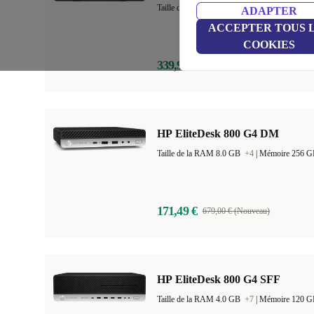
Taille de la RAM 8.0 GB
+3
|
Mémoire 256 
ADAPTER
ACCEPTER TOUS 
COOKIES
339,99 €
889,00 € (Nouveau)
HP EliteDesk 800 G4 DM
Taille de la RAM 8.0 GB
+4
|
Mémoire 256 
171,49 €
679,00 € (Nouveau)
HP EliteDesk 800 G4 SFF
Taille de la RAM 4.0 GB
+7
|
Mémoire 120 