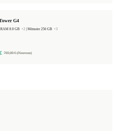
Tower G4
 la RAM 8.0 GB
+2
|
Mémoire 256 GB
+3
€
769,00 € (Nouveau)