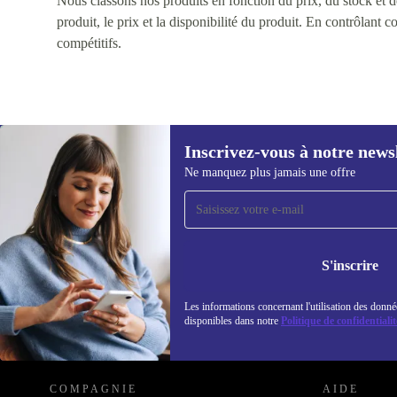
Nous classons nos produits en fonction du prix, du stock et des
produit, le prix et la disponibilité du produit. En contrôlant 
compétitifs.
Inscrivez-vous à notre news
Ne manquez plus jamais une offre
Recevoir offres et infos de
refurbed par mail
Ne manquez plus aucune offre.
Retrouvez les i
politique de co
S'inscrire
Les informations concernant l'utilisation des donné
disponibles dans notre
Politique de confidentialit
REFURBED LUXEMBOURG - RETHINK NEW.
COMPAGNIE
AIDE