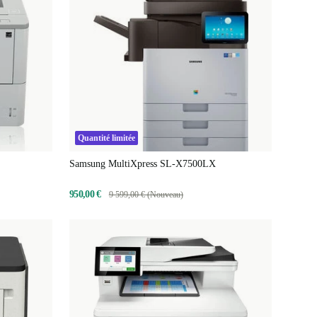
Quantité limitée
Samsung MultiXpress SL-X7500LX
950,00 €
9 599,00 € (Nouveau)