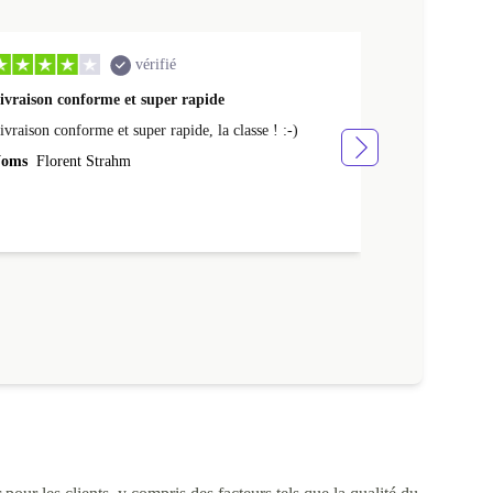
vérifié
ivraison conforme et super rapide
Ras appareil 
ivraison conforme et super rapide, la classe ! :-)
Ras appareil se
oms
Florent Strahm
Noms
Antoine