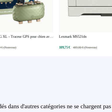
G XL - Traceur GPS pour chien avec
Lexmark MS521dn
rolongée | Abonnement exclu
109,75 €
9 € (Nouveau)
489,00 € (Nouveau)
s dans d'autres catégories ne se chargent pas