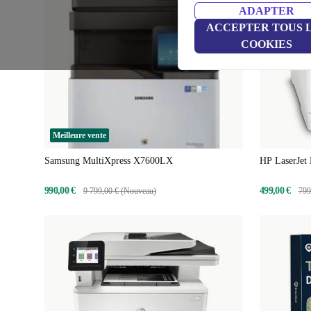
ADAPTER
ACCEPTER TOUS 
COOKIES
Meilleure vente
Samsung MultiXpress X7600LX
HP LaserJet
990,00 €
499,00 €
9 799,00 € (Nouveau)
799