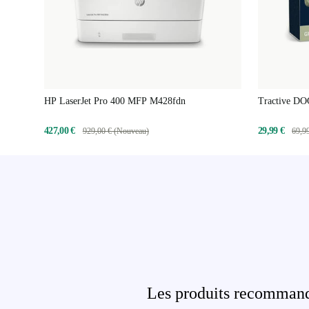
HP LaserJet Pro 400 MFP M428fdn
Tractive DO
autonomie p
427,00 €
29,99 €
929,00 € (Nouveau)
69,9
Les produits recommandé