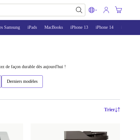
es Samsung
iPads
MacBooks
iPhone 13
iPhone 14
iPhone 15
ez de façon durable dès aujourd'hui !
Derniers modèles
Trier