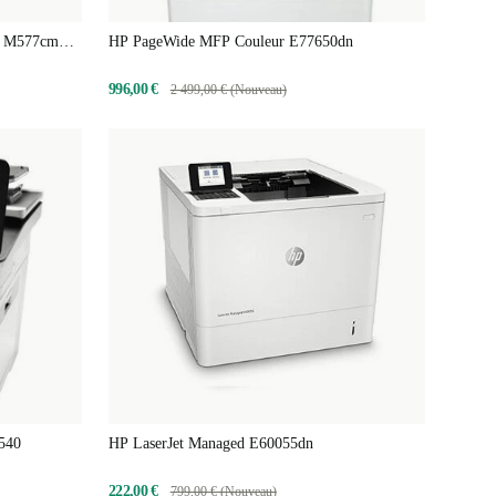
ur M577cm
HP PageWide MFP Couleur E77650dn
996,00 €
2 499,00 € (Nouveau)
540
HP LaserJet Managed E60055dn
222,00 €
799,00 € (Nouveau)