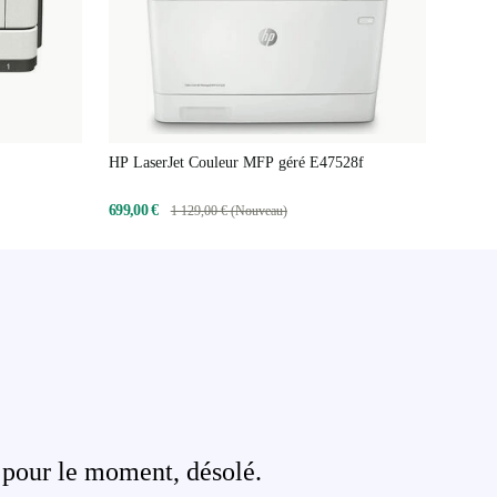
HP LaserJet Couleur MFP géré E47528f
699,00 €
1 129,00 € (Nouveau)
 pour le moment, désolé.