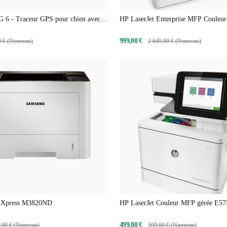
G 6 - Traceur GPS pour chien avec
HP LaserJet Enterprise MFP Coule
de santé | ABONNEMENT EXCL.
Managed
999,00 €
0 € (Nouveau)
2 649,00 € (Nouveau)
oXpress M3820ND
HP LaserJet Couleur MFP gérée E57
499,00 €
,00 € (Nouveau)
599,00 € (Nouveau)