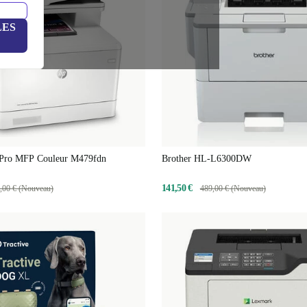
LES
 Pro MFP Couleur M479fdn
Brother HL-L6300DW
141,50 €
,00 € (Nouveau)
489,00 € (Nouveau)