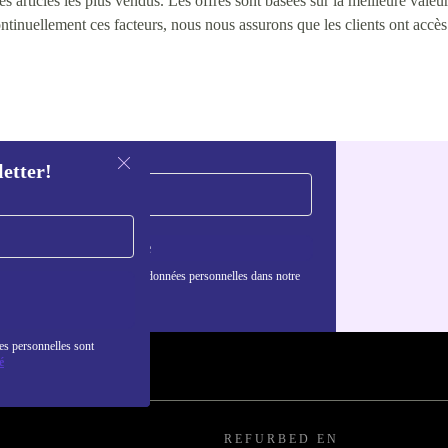
 articles les plus vendus. Les offres sont basées sur la meilleure valeur 
continuellement ces facteurs, nous nous assurons que les clients ont accè
letter!
S'inscrire
nformations sur l'utilisation des données personnelles dans notre
nfidentialité
.
es personnelles sont
é
REFURBED EN