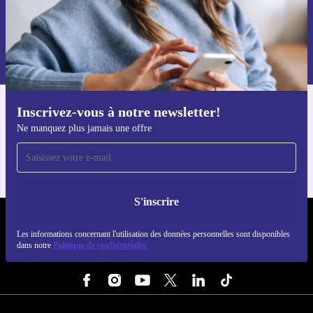
S'inscrire
Retrouvez les informations sur l'utilisation des données personnelles
dans notre
politique de confidentialité
.
Inscrivez-vous à notre newsletter!
Téléchargez l'application refurbed
Ne manquez plus jamais une offre
Pour iOS et Android
S'inscrire
REFURBED LUXEMBOURG - RETHINK NEW.
Les informations concernant l'utilisation des données personnelles sont disponibles
dans notre
Politique de confidentialité
SUIVEZ-NOUS