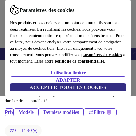
Télécharger l'application
Télécharger
Paramètres des cookies
Utilisez refurbed rapidement et facilement
Nos produits et nos cookies ont un point commun : ils sont tous
deux réutilisés. En réutilisant les cookies, nous pouvons vous
fournir un contenu optimisé qui répond mieux à vos besoins. Pour
ce faire, nous devons analyser votre comportement de navigation
au moyen de cookies tiers. Bien sûr, uniquement avec votre
Smartphones
Laptops
Tablettes
Montres connectées
Accessoires
C
consentement. Vous pouvez modifier vos
paramètres de cookies
à
tout moment. Lisez notre
politique de confidentialité
.
Accueil
Produits
Tablettes
Utilisation limitée
iPads:
ADAPTER
ACCEPTER TOUS LES COOKIES
iPads certifiés reconditionnés à moins de 1400€ – économisez jusqu'à 40
%. Retours sous 30 jours et garantie de 12 mois. Achetez de façon
durable dès aujourd'hui !
Prix
Modele
Derniers modèles
Filtre
77 € - 1400 €