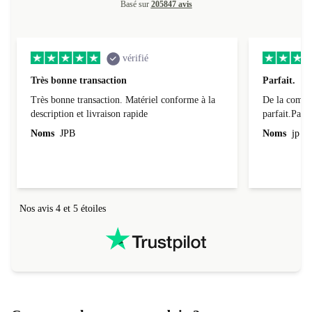
Basé sur
205847 avis
vérifié
Très bonne transaction
Parfait.
Très bonne transaction. Matériel conforme à la
De la comman
description et livraison rapide
parfait.Parti
l'emballage.
Noms
JPB
Noms
jp v
redire...que
livraison qu
Nos avis 4 et 5 étoiles