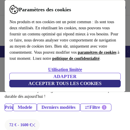
Télécharger l'application
Télécharger
Paramètres des cookies
Utilisez refurbed rapidement et facilement
Nos produits et nos cookies ont un point commun : ils sont tous
deux réutilisés. En réutilisant les cookies, nous pouvons vous
fournir un contenu optimisé qui répond mieux à vos besoins. Pour
ce faire, nous devons analyser votre comportement de navigation
au moyen de cookies tiers. Bien sûr, uniquement avec votre
Smartphones
Laptops
Tablettes
Montres connectées
Accessoires
C
consentement. Vous pouvez modifier vos
paramètres de cookies
à
tout moment. Lisez notre
politique de confidentialité
.
Accueil
Produits
Tablettes
Utilisation limitée
iPads:
ADAPTER
ACCEPTER TOUS LES COOKIES
iPads certifiés reconditionnés à moins de 1600€ – économisez jusqu'à 40
%. Retours sous 30 jours et garantie de 12 mois. Achetez de façon
durable dès aujourd'hui !
Prix
Modele
Derniers modèles
Filtre
72 € - 1600 €