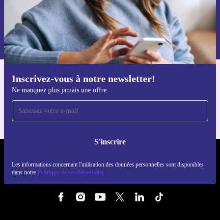
S'inscrire
Retrouvez les informations sur l'utilisation des données personnelles
dans notre
politique de confidentialité
.
Inscrivez-vous à notre newsletter!
Téléchargez l'application refurbed
Ne manquez plus jamais une offre
Pour iOS et Android
S'inscrire
REFURBED LUXEMBOURG - RETHINK NEW.
Les informations concernant l'utilisation des données personnelles sont disponibles
dans notre
Politique de confidentialité
SUIVEZ-NOUS