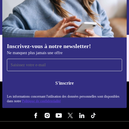
S'inscrire
Retrouvez les informations sur l'utilisation des données personnelles
dans notre
politique de confidentialité
.
Inscrivez-vous à notre newsletter!
Téléchargez l'application refurbed
Ne manquez plus jamais une offre
Pour iOS et Android
S'inscrire
REFURBED LUXEMBOURG - RETHINK NEW.
Les informations concernant l'utilisation des données personnelles sont disponibles
dans notre
Politique de confidentialité
SUIVEZ-NOUS