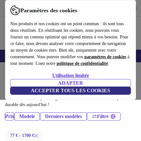
Télécharger l'application
Télécharger
Paramètres des cookies
Utilisez refurbed rapidement et facilement
Nos produits et nos cookies ont un point commun : ils sont tous
deux réutilisés. En réutilisant les cookies, nous pouvons vous
fournir un contenu optimisé qui répond mieux à vos besoins. Pour
ce faire, nous devons analyser votre comportement de navigation
au moyen de cookies tiers. Bien sûr, uniquement avec votre
Smartphones
Laptops
Tablettes
Montres connectées
Accessoires
C
consentement. Vous pouvez modifier vos
paramètres de cookies
à
tout moment. Lisez notre
politique de confidentialité
.
Accueil
Produits
Tablettes
Utilisation limitée
iPads:
ADAPTER
ACCEPTER TOUS LES COOKIES
iPads certifiés reconditionnés à moins de 1700€ – économisez jusqu'à 40
%. Retours sous 30 jours et garantie de 12 mois. Achetez de façon
durable dès aujourd'hui !
Prix
Modele
Derniers modèles
Filtre
77 € - 1700 €