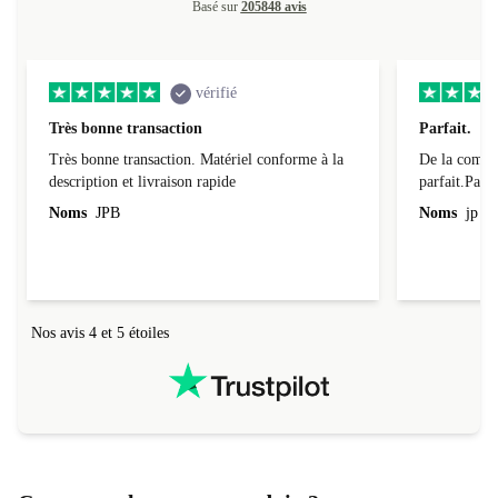
Basé sur
205848 avis
vérifié
Très bonne transaction
Parfait.
Très bonne transaction. Matériel conforme à la
De la comman
description et livraison rapide
parfait.Parti
l'emballage.
Noms
JPB
Noms
jp v
redire...que
livraison qu
Nos avis 4 et 5 étoiles