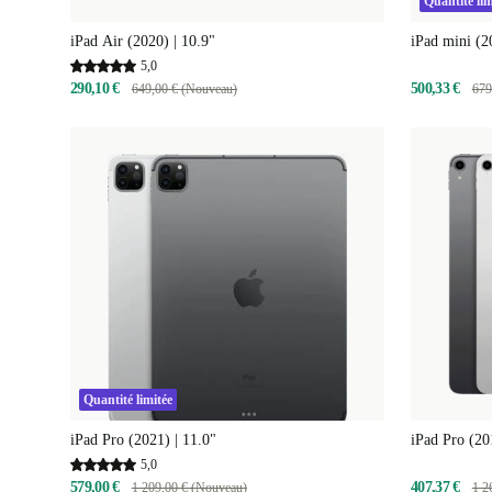
Quantité lim
iPad Air (2020) | 10.9"
iPad mini (2
5,0
290,10 €
500,33 €
649,00 € (Nouveau)
679
Quantité limitée
iPad Pro (2021) | 11.0"
iPad Pro (20
5,0
579,00 €
407,37 €
1 209,00 € (Nouveau)
1 2