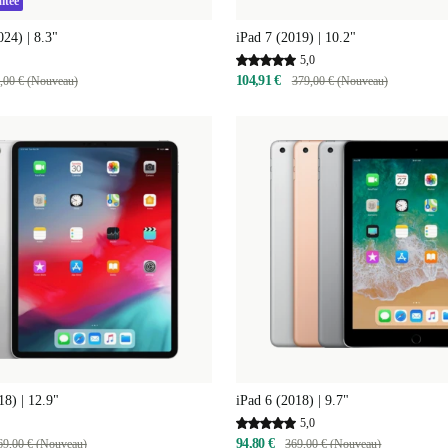
itée
024) | 8.3"
iPad 7 (2019) | 10.2"
5,0
104,91 €
,00 € (Nouveau)
379,00 € (Nouveau)
18) | 12.9"
iPad 6 (2018) | 9.7"
5,0
94,80 €
69,00 € (Nouveau)
369,00 € (Nouveau)