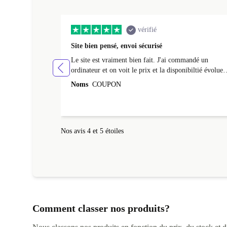
vérifié
Site bien pensé, envoi sécurisé
Le site est vraiment bien fait. J'ai commandé un
ordinateur et on voit le prix et la disponibiltié évoluer
au fil des caractéristiques choisies. L'envoi de
Noms
COUPON
l'ordinateur s'est fait dans les délais. Le suivi du colis
fonctionnait parfaitement.
Nos avis 4 et 5 étoiles
Comment classer nos produits?