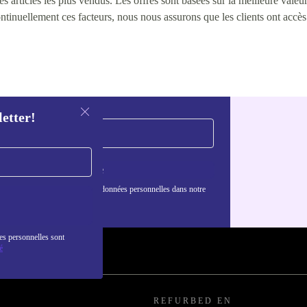
 articles les plus vendus. Les offres sont basées sur la meilleure valeur 
continuellement ces facteurs, nous nous assurons que les clients ont accè
letter!
S'inscrire
nformations sur l'utilisation des données personnelles dans notre
nfidentialité
.
es personnelles sont
é
REFURBED EN