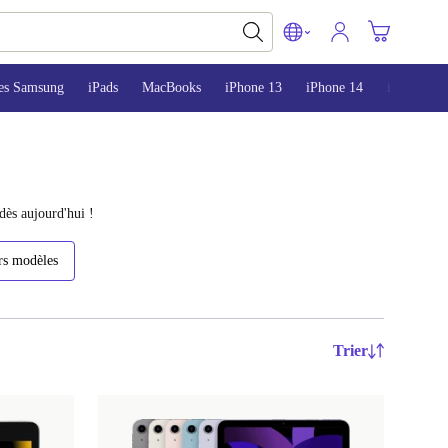
es Samsung
iPads
MacBooks
iPhone 13
iPhone 14
iPhone 15
dès aujourd'hui !
rs modèles
Trier