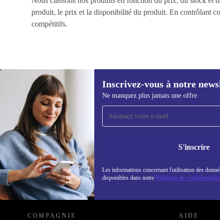
Nous classons nos produits en fonction du prix, du stock et des
produit, le prix et la disponibilité du produit. En contrôlant 
compétitifs.
Inscrivez-vous à notre news
Ne manquez plus jamais une offre
Recevoir offres et infos de
refurbed par mail
Ne manquez plus aucune offre.
Retrouvez les i
politique de co
S'inscrire
Les informations concernant l'utilisation des donné
disponibles dans notre
Politique de confidentialit
REFURBED LUXEMBOURG - RETHINK NEW.
COMPAGNIE
AIDE