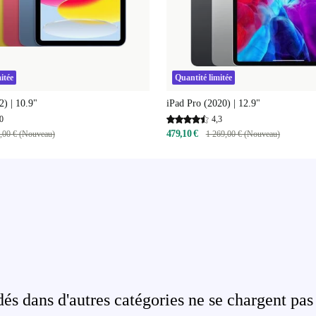
itée
Quantité limitée
2) | 10.9"
iPad Pro (2020) | 12.9"
0
4,3
479,10 €
,00 € (Nouveau)
1 269,00 € (Nouveau)
s dans d'autres catégories ne se chargent pas