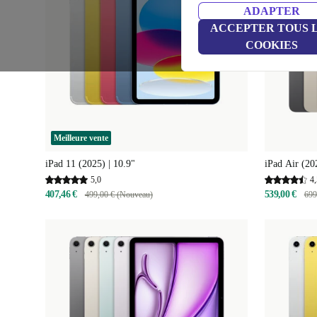
ADAPTER
ACCEPTER TOUS 
COOKIES
Meilleure vente
iPad 11 (2025) | 10.9"
iPad Air (20
5,0
4,
407,46 €
539,00 €
499,00 € (Nouveau)
699