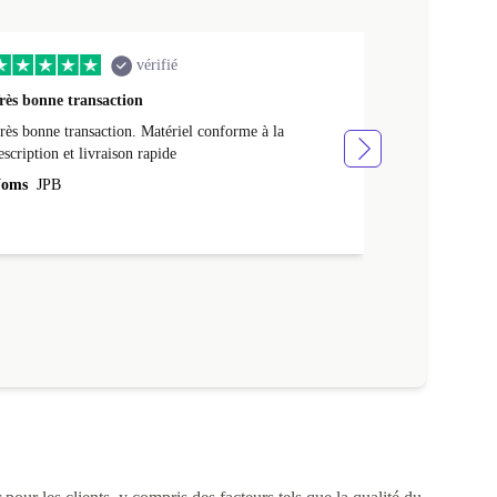
vérifié
rès bonne transaction
Livraison rap
rès bonne transaction. Matériel conforme à la
Livraison rapid
escription et livraison rapide
Noms
NATHA
oms
JPB