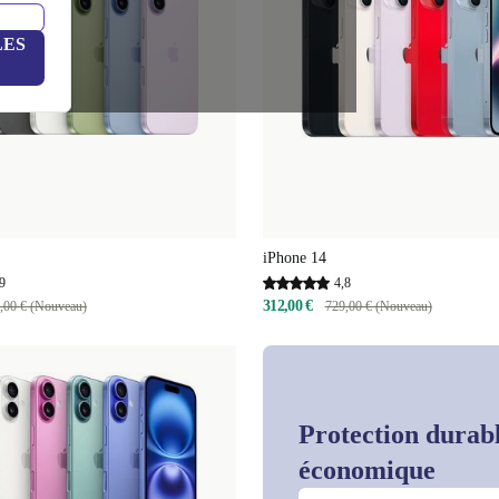
LES
iPhone 14
9
4,8
312,00 €
,00 € (Nouveau)
729,00 € (Nouveau)
Protection durabl
économique