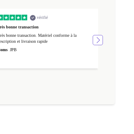
vérifié
rès bonne transaction
Livraison rap
rès bonne transaction. Matériel conforme à la
Livraison rapid
escription et livraison rapide
Noms
NATHA
oms
JPB