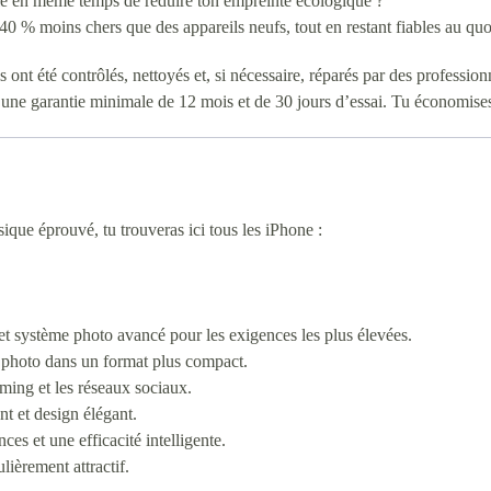
le en même temps de réduire ton empreinte écologique ?
0 % moins chers que des appareils neufs, tout en restant fiables au quo
 ont été contrôlés, nettoyés et, si nécessaire, réparés par des profession
d’une garantie minimale de 12 mois et de 30 jours d’essai. Tu économises 
ue éprouvé, tu trouveras ici tous les iPhone :
 système photo avancé pour les exigences les plus élevées.
 photo dans un format plus compact.
ming et les réseaux sociaux.
t et design élégant.
es et une efficacité intelligente.
ièrement attractif.