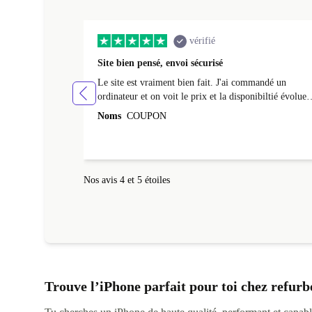
vérifié
Site bien pensé, envoi sécurisé
Le site est vraiment bien fait. J'ai commandé un
ordinateur et on voit le prix et la disponibiltié évoluer
au fil des caractéristiques choisies. L'envoi de
Noms
COUPON
l'ordinateur s'est fait dans les délais. Le suivi du colis
fonctionnait parfaitement.
Nos avis 4 et 5 étoiles
Trouve l’iPhone parfait pour toi chez refurb