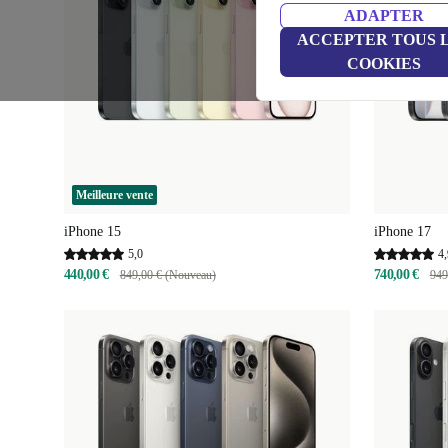
ADAPTER
ACCEPTER TOUS 
COOKIES
Meilleure vente
iPhone 15
iPhone 17
5,0
4,
440,00 €
740,00 €
849,00 € (Nouveau)
949