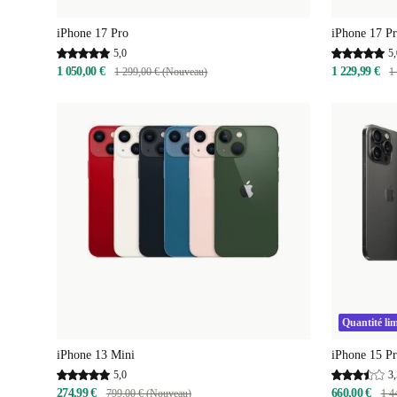
iPhone 17 Pro
iPhone 17 P
5,0
5,
1 050,00 €
1 229,99 €
1 299,00 € (Nouveau)
1
Quantité lim
iPhone 13 Mini
iPhone 15 P
5,0
3,
274,99 €
660,00 €
799,00 € (Nouveau)
1 4