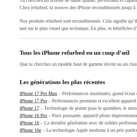
Tu cherches un iPhone de haute qualité, performant et capab
Chez refurbed, tu trouves des iPhone reconditionnés jusqu’à 4
Nos produits refurbed sont reconditionnés. Cela signifie qu’ils
tant sur le plan visuel que technique. En plus, tu bénéficies 
Tous les iPhone refurbed en un coup d’œil
Que tu cherches un modèle haut de gamme récent ou un classiq
Les générations les plus récentes
iPhone 17 Pro Max
– Performances maximales, grand écran et
iPhone 17 Pro
– Performances premium et excellent appareil
iPhone 17
– Technologie de pointe pour le quotidien, le strea
iPhone 16 Pro
– Puce puissante, appareil photo impressionnan
iPhone 16
– La dernière génération avec de solides performanc
iPhone 16e
– La technologie Apple moderne à un prix particul