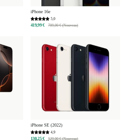
iPhone 16e
5,0
419,99 €
709,00 € (Nouveau)
iPhone SE (2022)
4,9
130,25 €
529,00 € (Nouveau)