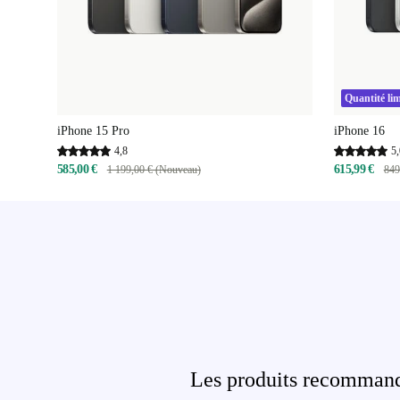
Quantité lim
iPhone 15 Pro
iPhone 16
4,8
5,
585,00 €
615,99 €
1 199,00 € (Nouveau)
849
Les produits recommandé