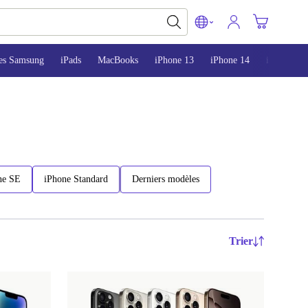
es Samsung
iPads
MacBooks
iPhone 13
iPhone 14
iPhone 15
ne SE
iPhone Standard
Derniers modèles
Trier