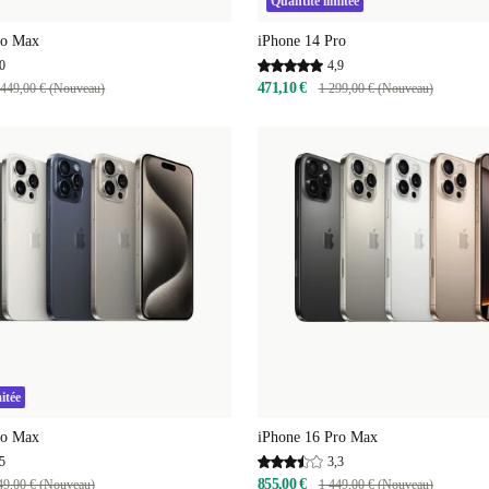
Quantité limitée
ro Max
iPhone 14 Pro
0
4,9
471,10 €
 449,00 € (Nouveau)
1 299,00 € (Nouveau)
itée
ro Max
iPhone 16 Pro Max
5
3,3
855,00 €
49,00 € (Nouveau)
1 449,00 € (Nouveau)