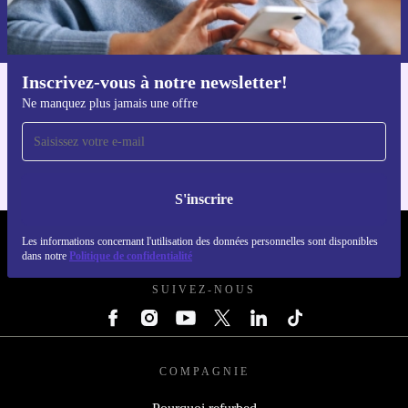
Retrouvez les informations sur l'utilisation des données personnelles
dans notre
politique de confidentialité
.
Inscrivez-vous à notre newsletter!
Téléchargez l'application refurbed
Ne manquez plus jamais une offre
Pour iOS et Android
S'inscrire
Les informations concernant l'utilisation des données personnelles sont disponibles
REFURBED LUXEMBOURG - RETHINK NEW.
dans notre
Politique de confidentialité
SUIVEZ-NOUS
COMPAGNIE