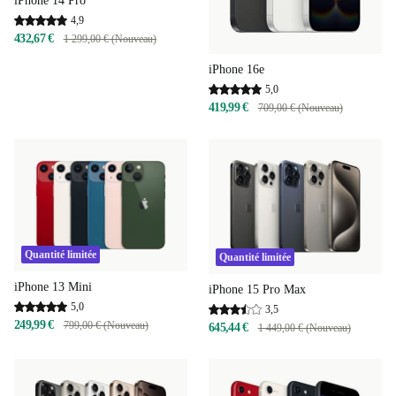
iPhone 14 Pro
4,9
432,67 €
1 299,00 € (Nouveau)
iPhone 16e
5,0
419,99 €
709,00 € (Nouveau)
Quantité limitée
Quantité limitée
iPhone 13 Mini
iPhone 15 Pro Max
5,0
3,5
249,99 €
799,00 € (Nouveau)
645,44 €
1 449,00 € (Nouveau)