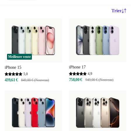
Trier
Meilleure vente
iPhone 17
iPhone 15
4,9
5,0
758,00 €
439,61 €
949,00 € (Nouveau)
849,00 € (Nouveau)