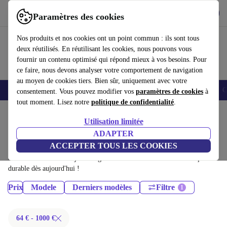
Télécharger l'application
Télécharger
Paramètres des cookies
Utilisez refurbed rapidement et facilement
Nos produits et nos cookies ont un point commun : ils sont tous
deux réutilisés. En réutilisant les cookies, nous pouvons vous
fournir un contenu optimisé qui répond mieux à vos besoins. Pour
ce faire, nous devons analyser votre comportement de navigation
au moyen de cookies tiers. Bien sûr, uniquement avec votre
Smartphones
Laptops
Tablettes
Montres connectées
Accessoires
C
consentement. Vous pouvez modifier vos
paramètres de cookies
à
tout moment. Lisez notre
politique de confidentialité
.
Accueil
Produits
Téléphones & Smartphones
Utilisation limitée
iPhones:
ADAPTER
ACCEPTER TOUS LES COOKIES
iPhones certifiés reconditionnés à moins de 1000€ – économisez jusqu'à
40 %. Retours sous 30 jours et garantie de 12 mois. Achetez de façon
durable dès aujourd'hui !
Prix
Modele
Derniers modèles
Filtre
64 € - 1000 €