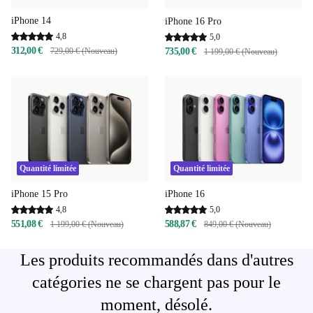
iPhone 14
iPhone 16 Pro
4,8
5,0
312,00 €
729,00 € (Nouveau)
735,00 €
1 199,00 € (Nouveau)
Quantité limitée
Quantité limitée
iPhone 15 Pro
iPhone 16
4,8
5,0
551,08 €
588,87 €
1 199,00 € (Nouveau)
849,00 € (Nouveau)
Les produits recommandés dans d'autres
catégories ne se chargent pas pour le
moment, désolé.