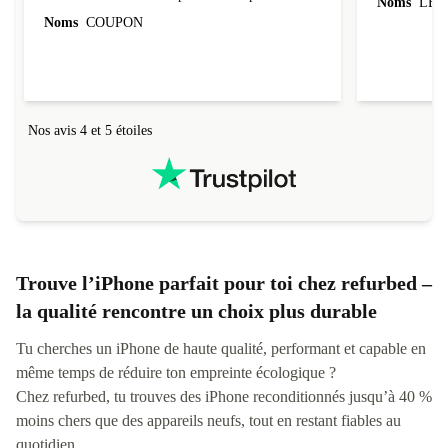
Noms
LEO
évoluer au fil des caractéristiques choisies.
Noms
COUPON
L'envoi de l'ordinateur s'est fait dans les délais.
Le suivi du colis fonctionnait parfaitement.
Nos avis 4 et 5 étoiles
Trouve l’iPhone parfait pour toi chez refurbed –
la qualité rencontre un choix plus durable
Tu cherches un iPhone de haute qualité, performant et capable en
même temps de réduire ton empreinte écologique ?
Chez refurbed, tu trouves des iPhone reconditionnés jusqu’à 40 %
moins chers que des appareils neufs, tout en restant fiables au
quotidien.