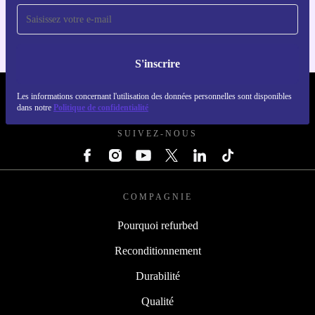
Pour iOS et Android
S'inscrire
Les informations concernant l'utilisation des données personnelles sont disponibles
REFURBED LUXEMBOURG - RETHINK NEW.
dans notre
Politique de confidentialité
SUIVEZ-NOUS
COMPAGNIE
Pourquoi refurbed
Reconditionnement
Durabilité
Qualité