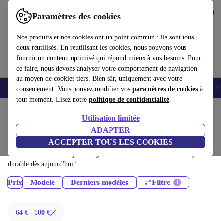
Télécharger l'application
Télécharger
Paramètres des cookies
Utilisez refurbed rapidement et facilement
Nos produits et nos cookies ont un point commun : ils sont tous
deux réutilisés. En réutilisant les cookies, nous pouvons vous
fournir un contenu optimisé qui répond mieux à vos besoins. Pour
ce faire, nous devons analyser votre comportement de navigation
au moyen de cookies tiers. Bien sûr, uniquement avec votre
Smartphones
Laptops
Tablettes
Montres connectées
Accessoires
C
consentement. Vous pouvez modifier vos
paramètres de cookies
à
tout moment. Lisez notre
politique de confidentialité
.
Accueil
Produits
Téléphones & Smartphones
Utilisation limitée
iPhones:
ADAPTER
ACCEPTER TOUS LES COOKIES
iPhones certifiés reconditionnés à moins de 300€ – économisez jusqu'à
40 %. Retours sous 30 jours et garantie de 12 mois. Achetez de façon
durable dès aujourd'hui !
Prix
Modele
Derniers modèles
Filtre
64 € - 300 €