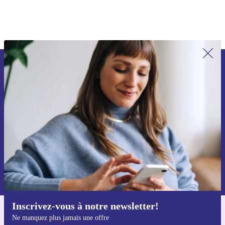
Recevoir offres et infos de refurbed
par mail
Ne manquez plus aucune offre.
S'inscrire
Retrouvez les informations sur l'utilisation des données personnelles
dans notre
politique de confidentialité
.
Inscrivez-vous à notre newsletter!
Téléchargez l'application refurbed
Ne manquez plus jamais une offre