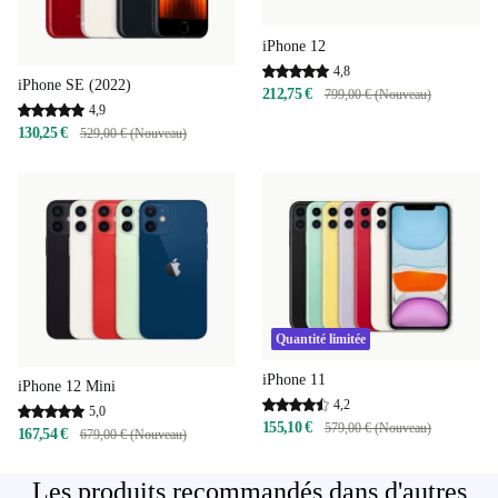
iPhone 12
4,8
iPhone SE (2022)
212,75 €
799,00 € (Nouveau)
4,9
130,25 €
529,00 € (Nouveau)
Quantité limitée
iPhone 11
iPhone 12 Mini
4,2
5,0
155,10 €
579,00 € (Nouveau)
167,54 €
679,00 € (Nouveau)
Les produits recommandés dans d'autres