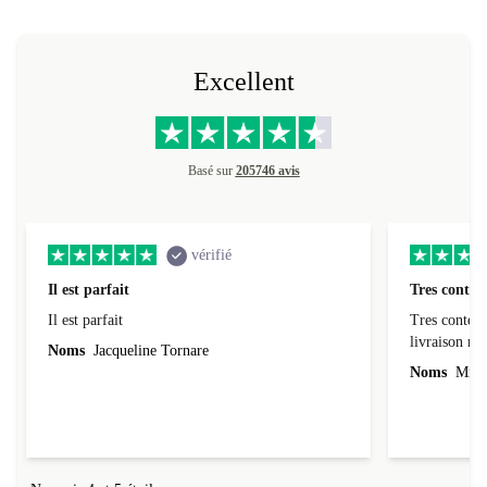
Excellent
Basé sur
205746 avis
vérifié
Il est parfait
Tres conten
Il est parfait
Tres content
livraiso
Noms
Jacqueline Tornare
Noms
Mme 