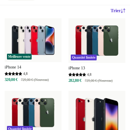
Trier
Meilleure vente
Quantité limitée
iPhone 14
iPhone 13
4,8
4,8
320,00 €
729,00 € (Nouveau)
282,80 €
729,00 € (Nouveau)
Quantité limitée