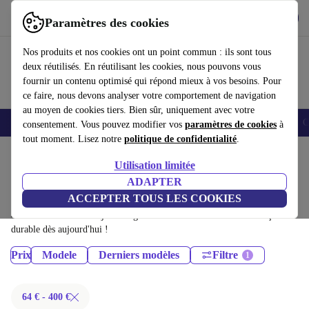
Télécharger l'application
Télécharger
Paramètres des cookies
Utilisez refurbed rapidement et facilement
Nos produits et nos cookies ont un point commun : ils sont tous
deux réutilisés. En réutilisant les cookies, nous pouvons vous
fournir un contenu optimisé qui répond mieux à vos besoins. Pour
ce faire, nous devons analyser votre comportement de navigation
au moyen de cookies tiers. Bien sûr, uniquement avec votre
Smartphones
Laptops
Tablettes
Montres connectées
Accessoires
C
consentement. Vous pouvez modifier vos
paramètres de cookies
à
tout moment. Lisez notre
politique de confidentialité
.
Accueil
Produits
Téléphones & Smartphones
Utilisation limitée
iPhones:
ADAPTER
ACCEPTER TOUS LES COOKIES
iPhones certifiés reconditionnés à moins de 400€ – économisez jusqu'à
40 %. Retours sous 30 jours et garantie de 12 mois. Achetez de façon
durable dès aujourd'hui !
Prix
Modele
Derniers modèles
Filtre
64 € - 400 €