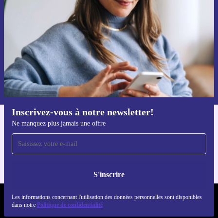
Ne manquez plus aucune offre.
S'inscrire
Retrouvez les informations sur l'utilisation des données personnelles
dans notre
politique de confidentialité
.
Inscrivez-vous à notre newsletter!
Ne manquez plus jamais une offre
Téléchargez l'application refurbed
Pour iOS et Android
S'inscrire
Les informations concernant l'utilisation des données personnelles sont disponibles
REFURBED LUXEMBOURG - RETHINK NEW.
dans notre
Politique de confidentialité