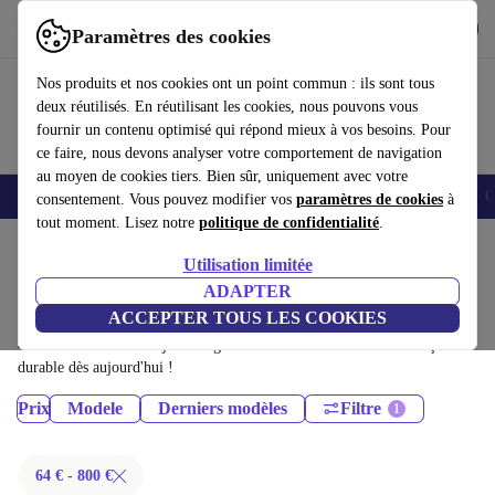
Télécharger l'application
Télécharger
Paramètres des cookies
Utilisez refurbed rapidement et facilement
Nos produits et nos cookies ont un point commun : ils sont tous
deux réutilisés. En réutilisant les cookies, nous pouvons vous
fournir un contenu optimisé qui répond mieux à vos besoins. Pour
ce faire, nous devons analyser votre comportement de navigation
au moyen de cookies tiers. Bien sûr, uniquement avec votre
Smartphones
Laptops
Tablettes
Montres connectées
Accessoires
C
consentement. Vous pouvez modifier vos
paramètres de cookies
à
tout moment. Lisez notre
politique de confidentialité
.
Accueil
Produits
Téléphones & Smartphones
Utilisation limitée
iPhones:
ADAPTER
ACCEPTER TOUS LES COOKIES
iPhones certifiés reconditionnés à moins de 800€ – économisez jusqu'à
40 %. Retours sous 30 jours et garantie de 12 mois. Achetez de façon
durable dès aujourd'hui !
Prix
Modele
Derniers modèles
Filtre
64 € - 800 €