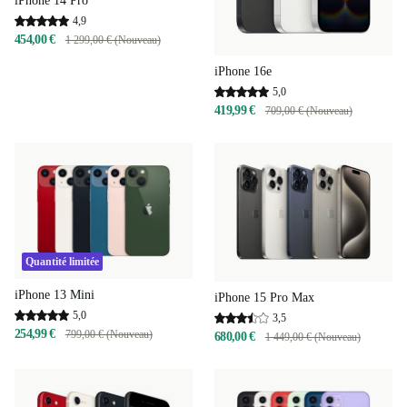
iPhone 14 Pro
4,9
454,00 €
1 299,00 € (Nouveau)
iPhone 16e
5,0
419,99 €
709,00 € (Nouveau)
Quantité limitée
iPhone 13 Mini
iPhone 15 Pro Max
5,0
3,5
254,99 €
799,00 € (Nouveau)
680,00 €
1 449,00 € (Nouveau)