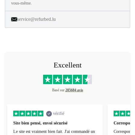
vous-même.
service@refurbed.lu
Excellent
Basé sur
205684 avis
vérifié
Site bien pensé, envoi sécurisé
Correspond 
Le site est vraiment bien fait. J'ai commandé un
Correspond à