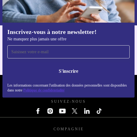
Retrouvez les informations sur l'utilisation des données personnelles
dans notre
politique de confidentialité
.
Inscrivez-vous à notre newsletter!
Téléchargez l'application refurbed
Ne manquez plus jamais une offre
Pour iOS et Android
S'inscrire
Les informations concernant l'utilisation des données personnelles sont disponibles
REFURBED LUXEMBOURG - RETHINK NEW.
dans notre
Politique de confidentialité
SUIVEZ-NOUS
COMPAGNIE