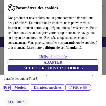
Télécharger l'application
Télécharger
Paramètres des cookies
Utilisez refurbed rapidement et facilement
Nos produits et nos cookies ont un point commun : ils sont tous
deux réutilisés. En réutilisant les cookies, nous pouvons vous
fournir un contenu optimisé qui répond mieux à vos besoins. Pour
ce faire, nous devons analyser votre comportement de navigation
au moyen de cookies tiers. Bien sûr, uniquement avec votre
Smartphones
Laptops
Tablettes
Montres connectées
Accessoires
C
consentement. Vous pouvez modifier vos
paramètres de cookies
à
tout moment. Lisez notre
politique de confidentialité
.
Accueil
Produits
Téléphones & Smartphones
Utilisation limitée
iPhones:
ADAPTER
ACCEPTER TOUS LES COOKIES
iPhones certifiés reconditionnés à moins de 900€ – économisez jusqu'à
40 %. Retours sous 30 jours et garantie de 12 mois. Achetez de façon
durable dès aujourd'hui !
Prix
Modele
Derniers modèles
Filtre
64 € - 900 €