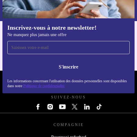
Retrouvez les informations sur l'utilisation des données personnelles
dans notre
politique de confidentialité
.
Inscrivez-vous à notre newsletter!
Téléchargez l'application refurbed
Ne manquez plus jamais une offre
Pour iOS et Android
S'inscrire
Les informations concernant l'utilisation des données personnelles sont disponibles
REFURBED LUXEMBOURG - RETHINK NEW.
dans notre
Politique de confidentialité
SUIVEZ-NOUS
COMPAGNIE