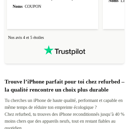
Noms
LEO
évoluer au fil des caractéristiques choisies.
Noms
COUPON
L'envoi de l'ordinateur s'est fait dans les délais.
Le suivi du colis fonctionnait parfaitement.
Nos avis 4 et 5 étoiles
Trouve l’iPhone parfait pour toi chez refurbed –
la qualité rencontre un choix plus durable
Tu cherches un iPhone de haute qualité, performant et capable en
même temps de réduire ton empreinte écologique ?
Chez refurbed, tu trouves des iPhone reconditionnés jusqu’à 40 %
moins chers que des appareils neufs, tout en restant fiables au
quotidien.