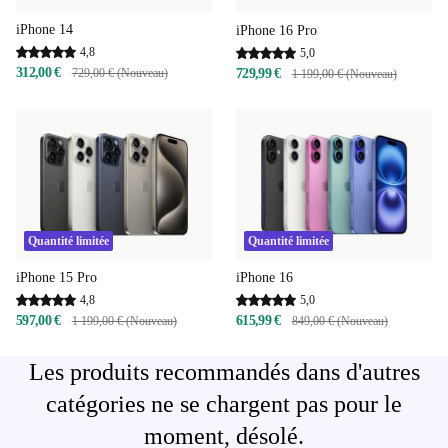
iPhone 14
iPhone 16 Pro
4,8
5,0
312,00 €
729,00 € (Nouveau)
729,99 €
1 199,00 € (Nouveau)
Quantité limitée
Quantité limitée
iPhone 15 Pro
iPhone 16
4,8
5,0
597,00 €
615,99 €
1 199,00 € (Nouveau)
849,00 € (Nouveau)
Les produits recommandés dans d'autres
catégories ne se chargent pas pour le
moment, désolé.