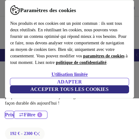
Télécharger l'application
Télécharger
Paramètres des cookies
Utilisez refurbed rapidement et facilement
Nos produits et nos cookies ont un point commun : ils sont tous
deux réutilisés. En réutilisant les cookies, nous pouvons vous
fournir un contenu optimisé qui répond mieux à vos besoins. Pour
ce faire, nous devons analyser votre comportement de navigation
au moyen de cookies tiers. Bien sûr, uniquement avec votre
Smartphones
Laptops
Tablettes
Montres connectées
Accessoires
C
consentement. Vous pouvez modifier vos
paramètres de cookies
à
tout moment. Lisez notre
politique de confidentialité
.
Accueil
Produits
Ordinateurs portables
Utilisation limitée
MacBooks:
ADAPTER
ACCEPTER TOUS LES COOKIES
MacBooks certifiés reconditionnés à moins de 2300€ – économisez
jusqu'à 40 %. Retours sous 30 jours et garantie de 12 mois. Achetez de
façon durable dès aujourd'hui !
Prix
Filtre
192 € - 2300 €