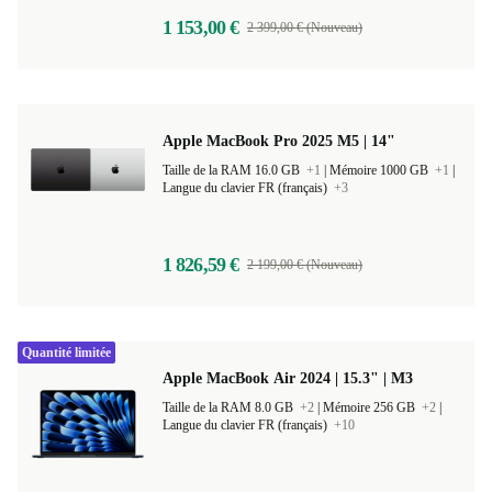
1 153,00 €
2 399,00 € (Nouveau)
Apple MacBook Pro 2025 M5 | 14"
Taille de la RAM 16.0 GB
+1
|
Mémoire 1000 GB
+1
|
Langue du clavier FR (français)
+3
1 826,59 €
2 199,00 € (Nouveau)
Quantité limitée
Apple MacBook Air 2024 | 15.3" | M3
Taille de la RAM 8.0 GB
+2
|
Mémoire 256 GB
+2
|
Langue du clavier FR (français)
+10