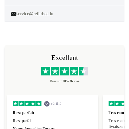
service@refurbed.lu
Excellent
Basé sur
205736 avis
vérifié
Il est parfait
Tres conten
Il est parfait
Tres content
livraiso
Noms
Jacqueline Tornare