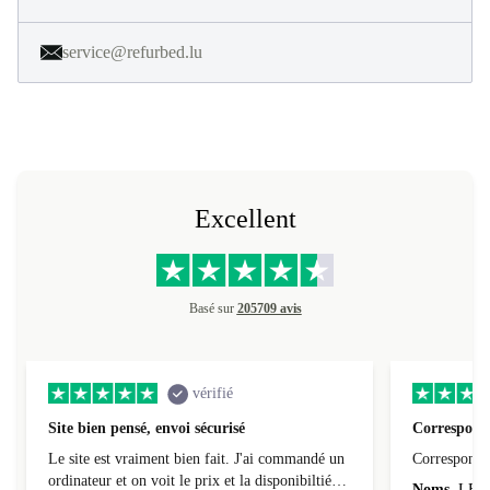
service@refurbed.lu
Excellent
Basé sur
205709 avis
vérifié
Site bien pensé, envoi sécurisé
Correspond 
Le site est vraiment bien fait. J'ai commandé un
Correspond à
ordinateur et on voit le prix et la disponibiltié
Noms
LEO