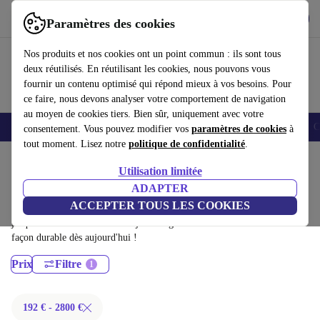
Télécharger l'application
Télécharger
Paramètres des cookies
Utilisez refurbed rapidement et facilement
Nos produits et nos cookies ont un point commun : ils sont tous
deux réutilisés. En réutilisant les cookies, nous pouvons vous
fournir un contenu optimisé qui répond mieux à vos besoins. Pour
ce faire, nous devons analyser votre comportement de navigation
au moyen de cookies tiers. Bien sûr, uniquement avec votre
Smartphones
Laptops
Tablettes
Montres connectées
Accessoires
C
consentement. Vous pouvez modifier vos
paramètres de cookies
à
tout moment. Lisez notre
politique de confidentialité
.
Accueil
Produits
Ordinateurs portables
Utilisation limitée
MacBooks:
ADAPTER
ACCEPTER TOUS LES COOKIES
MacBooks certifiés reconditionnés à moins de 2800€ – économisez
jusqu'à 40 %. Retours sous 30 jours et garantie de 12 mois. Achetez de
façon durable dès aujourd'hui !
Prix
Filtre
192 € - 2800 €