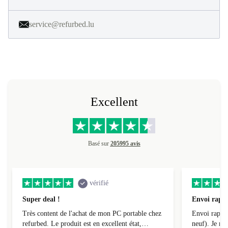
service@refurbed.lu
Excellent
Basé sur
205995 avis
vérifié
Super deal !
Envoi rapid
Très content de l'achat de mon PC portable chez
Envoi rapide
refurbed. Le produit est en excellent état,
neuf). Je r