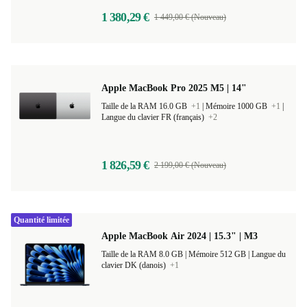
1 380,29 €
1 449,00 € (Nouveau)
Apple MacBook Pro 2025 M5 | 14"
Taille de la RAM 16.0 GB
+1
|
Mémoire 1000 GB
+1
|
Langue du clavier FR (français)
+2
1 826,59 €
2 199,00 € (Nouveau)
Quantité limitée
Apple MacBook Air 2024 | 15.3" | M3
Taille de la RAM 8.0 GB |
Mémoire 512 GB |
Langue du
clavier DK (danois)
+1