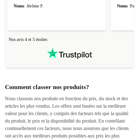
parfaitement conforme à la description et tourne
Noms
Jérôme F.
Noms
Pasca
super bien ! Il a de plus été livré assez
rapidement (au tout début de la fourchette
annoncée). Je recommande la boutique à 200%.
Nos avis 4 et 5 étoiles
Comment classer nos produits?
Nous classons nos produits en fonction du prix, du stock et des
articles les plus vendus. Les offres sont basées sur la meilleure
valeur pour les clients, y compris des facteurs tels que la qualité
du produit, le prix et la disponibilité du produit. En contrôlant
continuellement ces facteurs, nous nous assurons que les clients
ont accès aux meilleurs produits possibles aux prix les plus