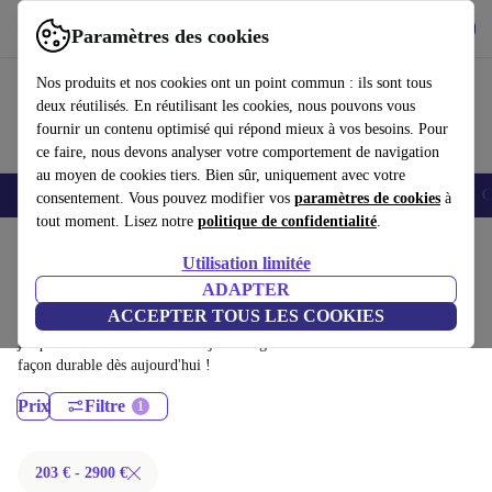
Télécharger l'application
Télécharger
Paramètres des cookies
Utilisez refurbed rapidement et facilement
Nos produits et nos cookies ont un point commun : ils sont tous
deux réutilisés. En réutilisant les cookies, nous pouvons vous
fournir un contenu optimisé qui répond mieux à vos besoins. Pour
ce faire, nous devons analyser votre comportement de navigation
au moyen de cookies tiers. Bien sûr, uniquement avec votre
Smartphones
Laptops
Tablettes
Montres connectées
Accessoires
C
consentement. Vous pouvez modifier vos
paramètres de cookies
à
tout moment. Lisez notre
politique de confidentialité
.
Accueil
Produits
Ordinateurs portables
Utilisation limitée
MacBooks:
ADAPTER
ACCEPTER TOUS LES COOKIES
MacBooks certifiés reconditionnés à moins de 2900€ – économisez
jusqu'à 40 %. Retours sous 30 jours et garantie de 12 mois. Achetez de
façon durable dès aujourd'hui !
Prix
Filtre
203 € - 2900 €