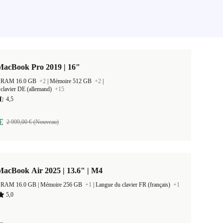
MacBook Pro 2019 | 16"
 la RAM 16.0 GB
+2
|
Mémoire 512 GB
+2
|
clavier DE (allemand)
+15
4,5
€
2 999,00 € (Nouveau)
acBook Air 2025 | 13.6" | M4
Taille de la RAM 16.0 GB |
Mémoire 256 GB
+1
|
Langue du clavier FR (français)
+1
5,0