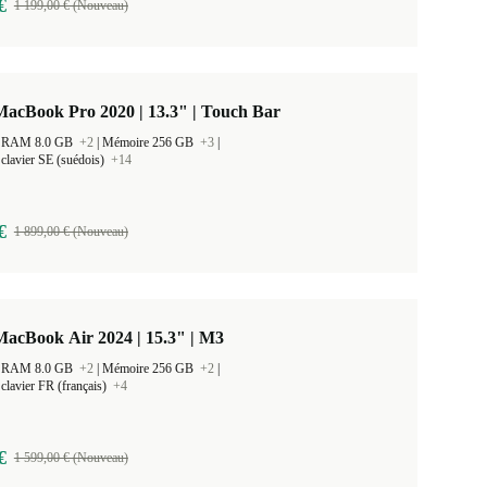
€
1 199,00 € (Nouveau)
acBook Pro 2020 | 13.3" | Touch Bar
 la RAM 8.0 GB
+2
|
Mémoire 256 GB
+3
|
clavier SE (suédois)
+14
€
1 899,00 € (Nouveau)
acBook Air 2024 | 15.3" | M3
 la RAM 8.0 GB
+2
|
Mémoire 256 GB
+2
|
clavier FR (français)
+4
€
1 599,00 € (Nouveau)