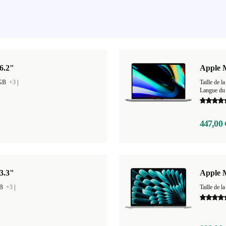
6.2"
Apple 
 GB
+3
|
Taille de
Langue du 
447,00 
3.3"
Apple M
GB
+3
|