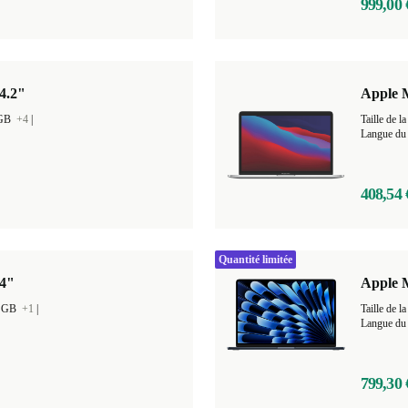
999,00 
4.2"
Apple M
 GB
+4
|
Taille de
Langue du 
408,54 
Quantité limitée
14"
Apple M
0 GB
+1
|
Taille de
Langue du 
799,30 