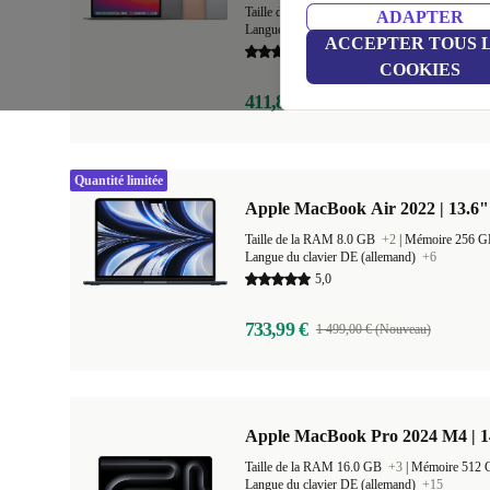
Taille de la RAM 8.0 GB
+1
|
Mémoire 256 
ADAPTER
Langue du clavier US (anglais américain)
+20
ACCEPTER TOUS 
5,0
COOKIES
411,80 €
1 129,00 € (Nouveau)
Quantité limitée
Apple MacBook Air 2022 | 13.6"
Taille de la RAM 8.0 GB
+2
|
Mémoire 256 
Langue du clavier DE (allemand)
+6
5,0
733,99 €
1 499,00 € (Nouveau)
Apple MacBook Pro 2024 M4 | 
Taille de la RAM 16.0 GB
+3
|
Mémoire 512
Langue du clavier DE (allemand)
+15