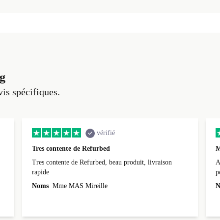
g
vis spécifiques.
vérifié
Tres contente de Refurbed
M
Tres contente de Refurbed, beau produit, livraison
A
rapide
p
r
Noms
Mme MAS Mireille
N
c
3
L