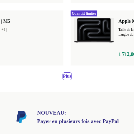
Quantité limitée
 | M5
Apple 
B
+1
|
Taille de
Langue du 
1 712,0
Plus
NOUVEAU:
Payer en plusieurs fois avec PayPal