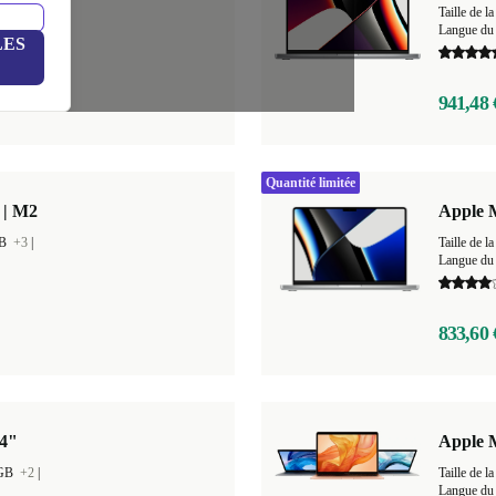
GB
+4
|
Taille de
Langue du 
LES
941,48 
Quantité limitée
 | M2
Apple 
GB
+3
|
Taille de
Langue du 
833,60 
14"
Apple 
 GB
+2
|
Taille de
Langue du 