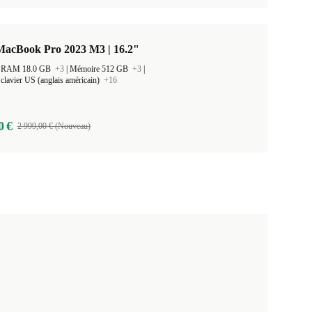
MacBook Pro 2023 M3 | 16.2"
 la RAM 18.0 GB
+3
|
Mémoire 512 GB
+3
|
clavier US (anglais américain)
+16
0 €
2 999,00 € (Nouveau)