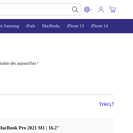
es Samsung
iPads
MacBooks
iPhone 13
iPhone 14
iPhone 15
rable dès aujourd'hui !
Trier
MacBook Pro 2021 M1 | 16.2"