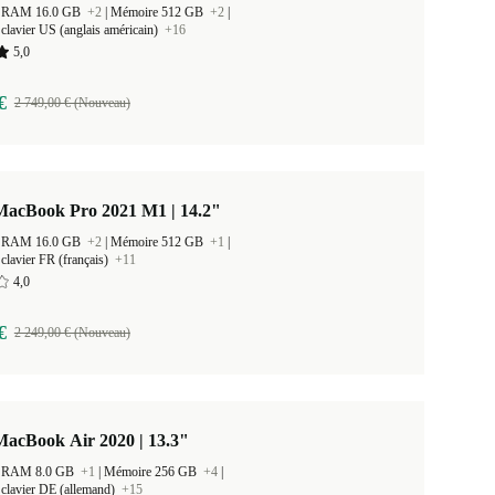
 la RAM 16.0 GB
+2
|
Mémoire 512 GB
+2
|
clavier US (anglais américain)
+16
5,0
€
2 749,00 € (Nouveau)
MacBook Pro 2021 M1 | 14.2"
 la RAM 16.0 GB
+2
|
Mémoire 512 GB
+1
|
clavier FR (français)
+11
4,0
€
2 249,00 € (Nouveau)
MacBook Air 2020 | 13.3"
 la RAM 8.0 GB
+1
|
Mémoire 256 GB
+4
|
clavier DE (allemand)
+15