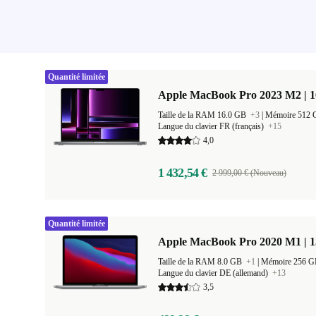
Quantité limitée
Apple MacBook Pro 2023 M2 | 1
Taille de la RAM 16.0 GB
+3
|
Mémoire 512
Langue du clavier FR (français)
+15
4,0
1 432,54 €
2 999,00 € (Nouveau)
Quantité limitée
Apple MacBook Pro 2020 M1 | 1
Taille de la RAM 8.0 GB
+1
|
Mémoire 256 
Langue du clavier DE (allemand)
+13
3,5