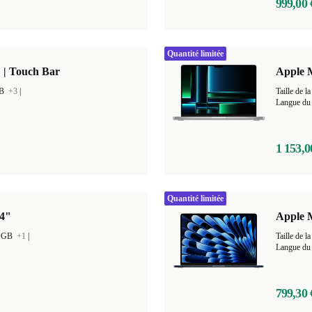
999,00 
Quantité limitée
 | Touch Bar
Apple 
GB
+3
|
Taille de
Langue du 
1 153,0
Quantité limitée
14"
Apple M
0 GB
+1
|
Taille de
Langue du 
799,30 