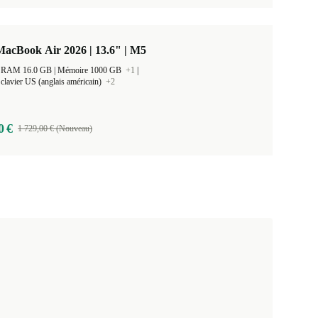
acBook Air 2026 | 13.6" | M5
Taille de la RAM 16.0 GB |
Mémoire 1000 GB
+1
|
clavier US (anglais américain)
+2
0 €
1 729,00 € (Nouveau)