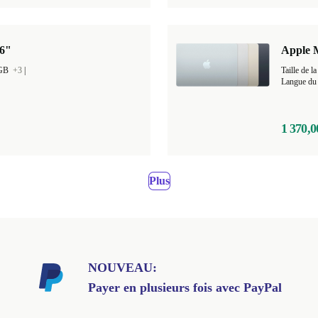
16"
Apple M
 GB
+3
|
Langue du 
1 370,0
Plus
NOUVEAU:
Payer en plusieurs fois avec PayPal