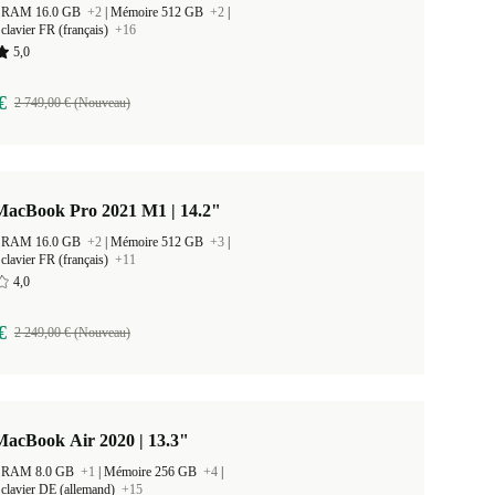
 la RAM 16.0 GB
+2
|
Mémoire 512 GB
+2
|
clavier FR (français)
+16
5,0
€
2 749,00 € (Nouveau)
MacBook Pro 2021 M1 | 14.2"
 la RAM 16.0 GB
+2
|
Mémoire 512 GB
+3
|
clavier FR (français)
+11
4,0
€
2 249,00 € (Nouveau)
MacBook Air 2020 | 13.3"
 la RAM 8.0 GB
+1
|
Mémoire 256 GB
+4
|
clavier DE (allemand)
+15