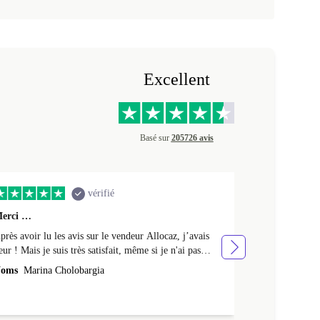
Excellent
Basé sur
205726 avis
vérifié
erci …
Premier achat 
près avoir lu les avis sur le vendeur Allocaz, j’avais
Premier achat 
eur ! Mais je suis très satisfait, même si je n'ai pas
produit en tres
eçu l'emballage Apple d'origine, mais un emballage en
oms
Marina Cholobargia
Noms
Fabrice
arton. Je l'ai aussi reçu avec un peu de retard. Cela fait
 semaines que je l'utilise sans aucun problème. Merci !
a batterie est neuve : elle tient 24h avec une utilisation