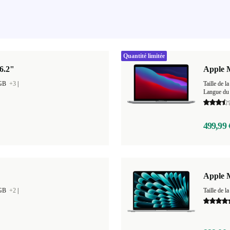
Quantité limitée
6.2"
Apple 
 GB
+3
|
Taille de
Langue du 
499,99 
Apple M
 GB
+2
|