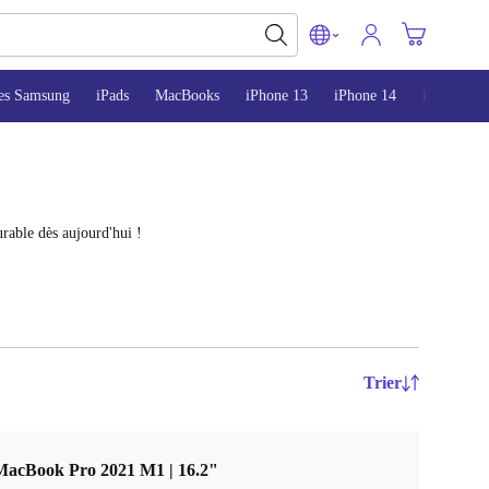
es Samsung
iPads
MacBooks
iPhone 13
iPhone 14
iPhone 15
rable dès aujourd'hui !
Trier
MacBook Pro 2021 M1 | 16.2"