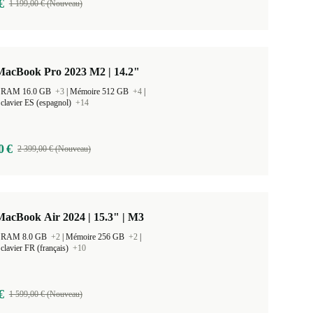
€
1 199,00 € (Nouveau)
MacBook Pro 2023 M2 | 14.2"
 la RAM 16.0 GB
+3
|
Mémoire 512 GB
+4
|
clavier ES (espagnol)
+14
0 €
2 399,00 € (Nouveau)
acBook Air 2024 | 15.3" | M3
 la RAM 8.0 GB
+2
|
Mémoire 256 GB
+2
|
clavier FR (français)
+10
€
1 599,00 € (Nouveau)