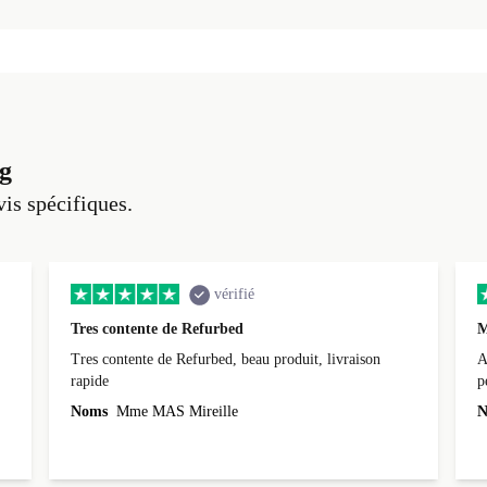
g
vis spécifiques.
vérifié
Tres contente de Refurbed
M
Tres contente de Refurbed, beau produit, livraison
A
rapide
p
r
Noms
Mme MAS Mireille
N
c
3
L