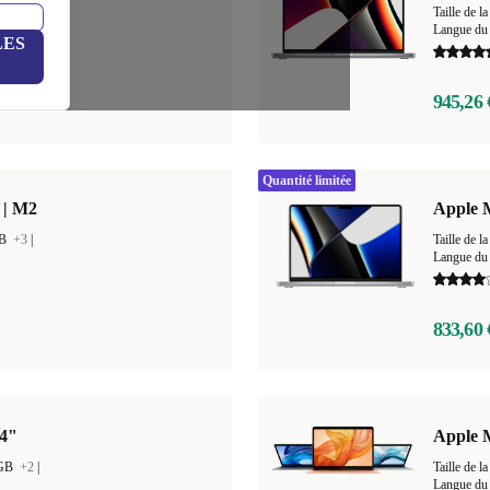
GB
+4
|
Taille de
Langue du 
LES
945,26 
Quantité limitée
 | M2
Apple 
GB
+3
|
Taille de
Langue du 
833,60 
14"
Apple 
 GB
+2
|
Taille de
Langue du 