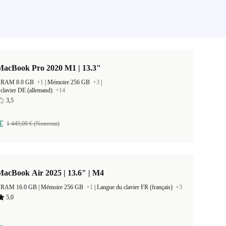
MacBook Pro 2020 M1 | 13.3"
 la RAM 8.0 GB
+1
|
Mémoire 256 GB
+3
|
clavier DE (allemand)
+14
3,5
€
1 449,00 € (Nouveau)
acBook Air 2025 | 13.6" | M4
Taille de la RAM 16.0 GB |
Mémoire 256 GB
+1
|
Langue du clavier FR (français)
+3
5,0