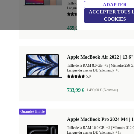
Taille de la RAM 8.0 GB
+1
|
Mémoire 256 
ADAPTER
Langue du clavier FR (français)
+20
ACCEPTER TOUS 
5,0
COOKIES
459,00 €
1 129,00 € (Nouveau)
Apple MacBook Air 2022 | 13.6"
Taille de la RAM 8.0 GB
+2
|
Mémoire 256 
Langue du clavier DE (allemand)
+6
5,0
733,99 €
1 499,00 € (Nouveau)
Quantité limitée
Apple MacBook Pro 2024 M4 | 
Taille de la RAM 16.0 GB
+3
|
Mémoire 512
Langue du clavier DE (allemand)
+15