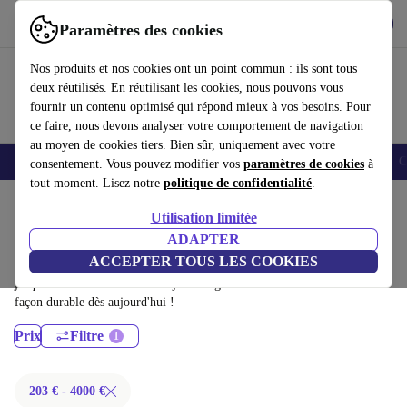
Télécharger l'application
Télécharger
Paramètres des cookies
Utilisez refurbed rapidement et facilement
Nos produits et nos cookies ont un point commun : ils sont tous
deux réutilisés. En réutilisant les cookies, nous pouvons vous
fournir un contenu optimisé qui répond mieux à vos besoins. Pour
ce faire, nous devons analyser votre comportement de navigation
au moyen de cookies tiers. Bien sûr, uniquement avec votre
Smartphones
Laptops
Tablettes
Montres connectées
Accessoires
C
consentement. Vous pouvez modifier vos
paramètres de cookies
à
tout moment. Lisez notre
politique de confidentialité
.
Accueil
Produits
Ordinateurs portables
Utilisation limitée
MacBooks:
ADAPTER
ACCEPTER TOUS LES COOKIES
MacBooks certifiés reconditionnés à moins de 4000€ – économisez
jusqu'à 40 %. Retours sous 30 jours et garantie de 12 mois. Achetez de
façon durable dès aujourd'hui !
Prix
Filtre
203 € - 4000 €