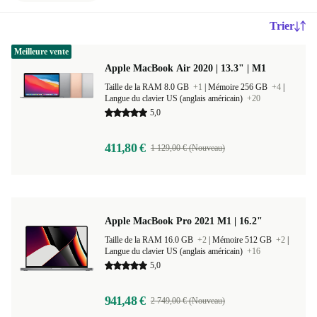
Trier
Meilleure vente
Apple MacBook Air 2020 | 13.3" | M1
Taille de la RAM 8.0 GB
+1
|
Mémoire 256 GB
+4
|
Langue du clavier US (anglais américain)
+20
5,0
411,80 €
1 129,00 € (Nouveau)
Apple MacBook Pro 2021 M1 | 16.2"
Taille de la RAM 16.0 GB
+2
|
Mémoire 512 GB
+2
|
Langue du clavier US (anglais américain)
+16
5,0
941,48 €
2 749,00 € (Nouveau)