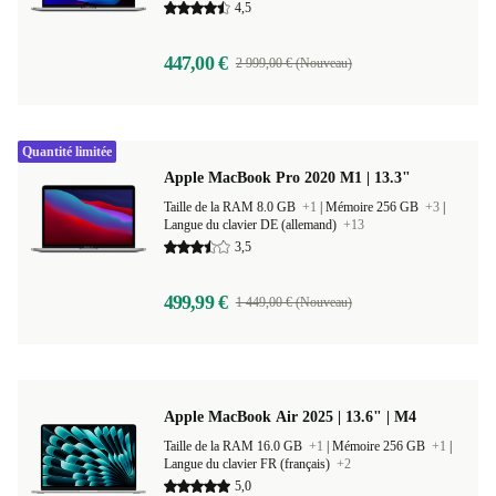
4,5
447,00 €
2 999,00 € (Nouveau)
Quantité limitée
Apple MacBook Pro 2020 M1 | 13.3"
Taille de la RAM 8.0 GB
+1
|
Mémoire 256 GB
+3
|
Langue du clavier DE (allemand)
+13
3,5
499,99 €
1 449,00 € (Nouveau)
Apple MacBook Air 2025 | 13.6" | M4
Taille de la RAM 16.0 GB
+1
|
Mémoire 256 GB
+1
|
Langue du clavier FR (français)
+2
5,0