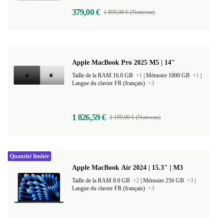
379,00 €
1 899,00 € (Nouveau)
Apple MacBook Pro 2025 M5 | 14"
Taille de la RAM 16.0 GB
+1
|
Mémoire 1000 GB
+1
|
Langue du clavier FR (français)
+3
1 826,59 €
2 199,00 € (Nouveau)
Quantité limitée
Apple MacBook Air 2024 | 15.3" | M3
Taille de la RAM 8.0 GB
+2
|
Mémoire 256 GB
+3
|
Langue du clavier FR (français)
+3