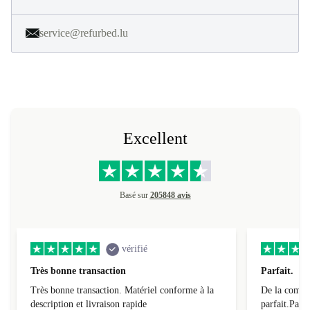
service@refurbed.lu
Excellent
Basé sur
205848 avis
vérifié
Très bonne transaction
Parfait.
Très bonne transaction. Matériel conforme à la
De la comman
description et livraison rapide
parfait.Parti