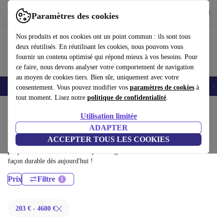
Télécharger l'application
Télécharger
Paramètres des cookies
Utilisez refurbed rapidement et facilement
Nos produits et nos cookies ont un point commun : ils sont tous
deux réutilisés. En réutilisant les cookies, nous pouvons vous
fournir un contenu optimisé qui répond mieux à vos besoins. Pour
ce faire, nous devons analyser votre comportement de navigation
au moyen de cookies tiers. Bien sûr, uniquement avec votre
Smartphones
Laptops
Tablettes
Montres connectées
Accessoires
C
consentement. Vous pouvez modifier vos
paramètres de cookies
à
tout moment. Lisez notre
politique de confidentialité
.
Accueil
Produits
Ordinateurs portables
Utilisation limitée
MacBooks:
ADAPTER
ACCEPTER TOUS LES COOKIES
MacBooks certifiés reconditionnés à moins de 4600€ – économisez
jusqu'à 40 %. Retours sous 30 jours et garantie de 12 mois. Achetez de
façon durable dès aujourd'hui !
Prix
Filtre
203 € - 4600 €