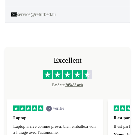
service@refurbed.lu
Excellent
Basé sur
205482 avis
vérifié
Laptop
Il est parfai
Laptop arrivé comme prévu, bien emballé,a voir
Il est parfait
a l'usage avec l'autonomie.
Noms
Jacqu