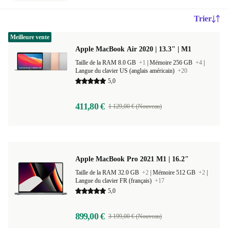
Trier
Meilleure vente
Apple MacBook Air 2020 | 13.3" | M1
Taille de la RAM 8.0 GB
+1
|
Mémoire 256 GB
+4
|
Langue du clavier US (anglais américain)
+20
5,0
411,80 €
1 129,00 € (Nouveau)
Apple MacBook Pro 2021 M1 | 16.2"
Taille de la RAM 32.0 GB
+2
|
Mémoire 512 GB
+2
|
Langue du clavier FR (français)
+17
5,0
899,00 €
3 199,00 € (Nouveau)