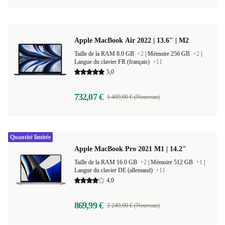
Apple MacBook Air 2022 | 13.6" | M2
Taille de la RAM 8.0 GB
+2
|
Mémoire 256 GB
+2
|
Langue du clavier FR (français)
+11
5,0
732,07 €
1 499,00 € (Nouveau)
Quantité limitée
Apple MacBook Pro 2021 M1 | 14.2"
Taille de la RAM 16.0 GB
+2
|
Mémoire 512 GB
+1
|
Langue du clavier DE (allemand)
+11
4,0
869,99 €
2 249,00 € (Nouveau)