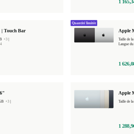
1 165,3
Quantité limitée
 | Touch Bar
Apple 
GB
+3
|
Taille de
4
Langue du 
1 626,0
16"
Apple M
 GB
+3
|
1 288,9