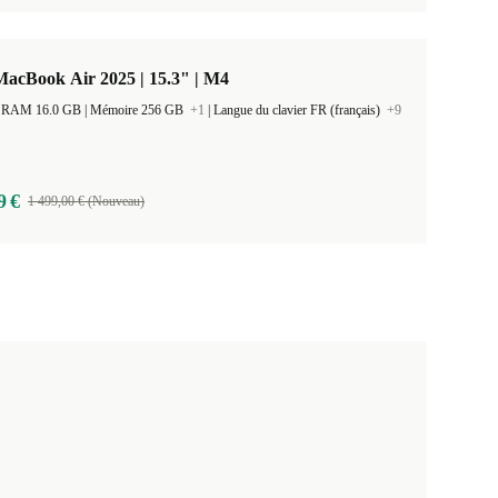
acBook Air 2025 | 15.3" | M4
Taille de la RAM 16.0 GB |
Mémoire 256 GB
+1
|
Langue du clavier FR (français)
+9
9 €
1 499,00 € (Nouveau)