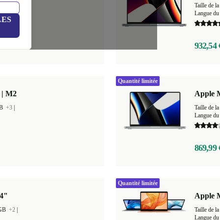
GB
+4
|
Taille de
Langue du 
LES
932,54 
Quantité limitée
 | M2
Apple 
GB
+3
|
Taille de
Langue du 
869,99 
Quantité limitée
14"
Apple 
 GB
+2
|
Taille de
Langue du 