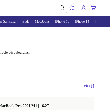
es Samsung
iPads
MacBooks
iPhone 13
iPhone 14
iPhone 15
rable dès aujourd'hui !
Trier
MacBook Pro 2021 M1 | 16.2"