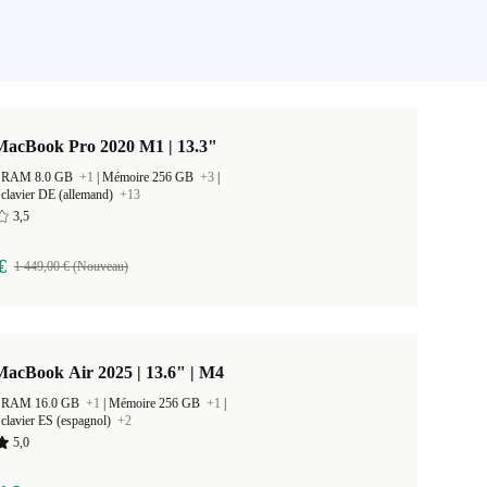
MacBook Pro 2020 M1 | 13.3"
 la RAM 8.0 GB
+1
|
Mémoire 256 GB
+3
|
clavier DE (allemand)
+13
3,5
€
1 449,00 € (Nouveau)
acBook Air 2025 | 13.6" | M4
 la RAM 16.0 GB
+1
|
Mémoire 256 GB
+1
|
clavier ES (espagnol)
+2
5,0