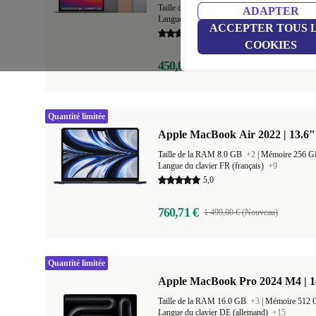
Taille de la RAM 8.0 GB
+1
|
Mémoire 256 
ADAPTER
Langue du clavier DE (allemand)
+19
ACCEPTER TOUS 
5,0
COOKIES
450,00 €
1 129,00 € (Nouveau)
Quantité limitée
Apple MacBook Air 2022 | 13.6"
Taille de la RAM 8.0 GB
+2
|
Mémoire 256 
Langue du clavier FR (français)
+9
5,0
760,71 €
1 499,00 € (Nouveau)
Quantité limitée
Apple MacBook Pro 2024 M4 | 
Taille de la RAM 16.0 GB
+3
|
Mémoire 512
Langue du clavier DE (allemand)
+15