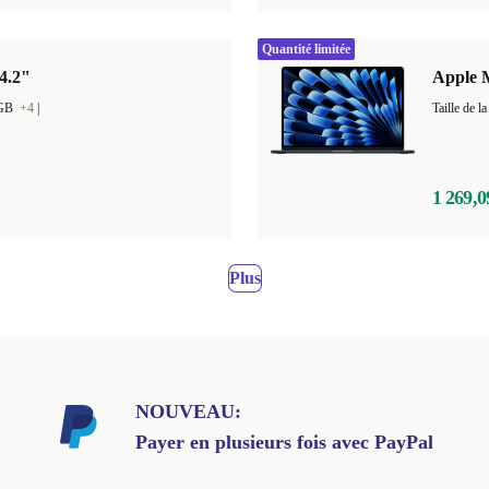
Quantité limitée
4.2"
Apple M
 GB
+4
|
1 269,0
Plus
NOUVEAU:
Payer en plusieurs fois avec PayPal