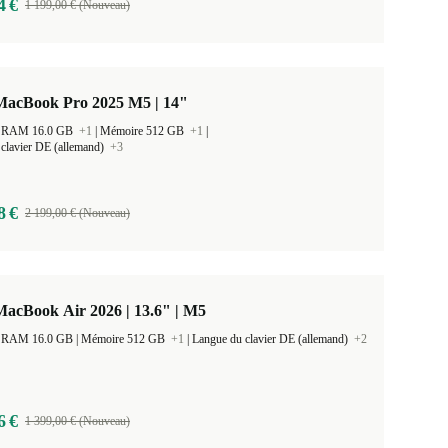
4 €
1 199,00 € (Nouveau)
MacBook Pro 2025 M5 | 14"
 la RAM 16.0 GB
+1
|
Mémoire 512 GB
+1
|
clavier DE (allemand)
+3
8 €
2 199,00 € (Nouveau)
acBook Air 2026 | 13.6" | M5
Taille de la RAM 16.0 GB |
Mémoire 512 GB
+1
|
Langue du clavier DE (allemand)
+2
6 €
1 399,00 € (Nouveau)