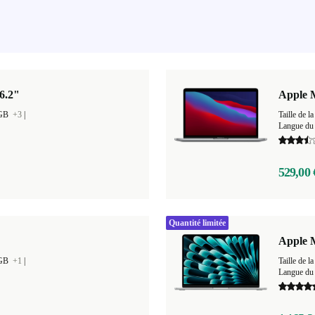
6.2"
Apple 
 GB
+3
|
Taille de
Langue du 
529,00 
Quantité limitée
Apple M
 GB
+1
|
Taille de
Langue du 