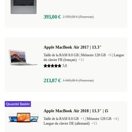
393,00 €
2 399,00 € (Nouveau)
Apple MacBook Air 2017 | 13.3"
Taille de la RAM 8.0 GB |
Mémoire 128 GB
+6
|
Langue
du clavier FR (français)
+11
5,0
213,87 €
1 049,00 € (Nouveau)
Quantité limitée
Apple MacBook Air 2018 | 13.3" | i5
Taille de la RAM 8.0 GB
+1
|
Mémoire 128 GB
+4
|
Langue du clavier DE (allemand)
+13