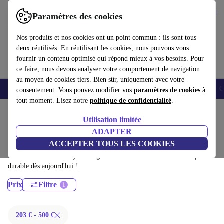
Télécharger l'application
Télécharger
Paramètres des cookies
Utilisez refurbed rapidement et facilement
Nos produits et nos cookies ont un point commun : ils sont tous
deux réutilisés. En réutilisant les cookies, nous pouvons vous
fournir un contenu optimisé qui répond mieux à vos besoins. Pour
ce faire, nous devons analyser votre comportement de navigation
au moyen de cookies tiers. Bien sûr, uniquement avec votre
Smartphones
Laptops
Tablettes
Montres connectées
Accessoires
C
consentement. Vous pouvez modifier vos
paramètres de cookies
à
tout moment. Lisez notre
politique de confidentialité
.
Accueil
Produits
Ordinateurs portables
Utilisation limitée
MacBooks:
ADAPTER
ACCEPTER TOUS LES COOKIES
MacBooks certifiés reconditionnés à moins de 500€ – économisez jusqu'à
40 %. Retours sous 30 jours et garantie de 12 mois. Achetez de façon
durable dès aujourd'hui !
Prix
Filtre
203 € - 500 €