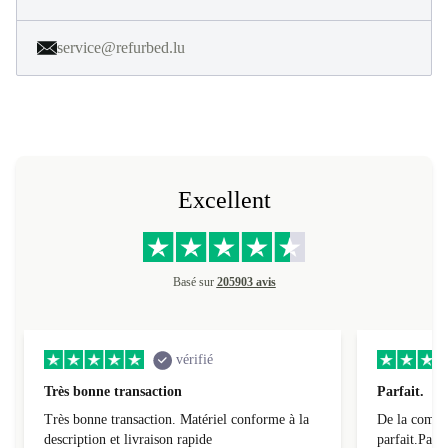
service@refurbed.lu
Excellent
Basé sur
205903 avis
vérifié
Très bonne transaction
Parfait.
Très bonne transaction. Matériel conforme à la
De la comman
description et livraison rapide
parfait.Parti