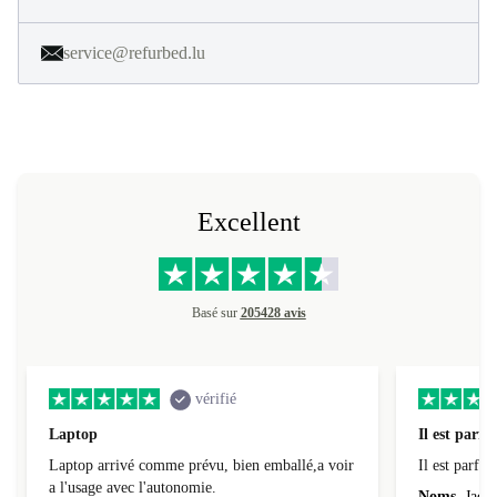
service@refurbed.lu
Excellent
Basé sur
205428 avis
vérifié
Laptop
Il est parfai
Laptop arrivé comme prévu, bien emballé,a voir
Il est parfait
a l'usage avec l'autonomie.
Noms
Jacqu