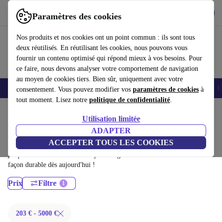
Télécharger l'application
Télécharger
Paramètres des cookies
Utilisez refurbed rapidement et facilement
Nos produits et nos cookies ont un point commun : ils sont tous
deux réutilisés. En réutilisant les cookies, nous pouvons vous
fournir un contenu optimisé qui répond mieux à vos besoins. Pour
ce faire, nous devons analyser votre comportement de navigation
au moyen de cookies tiers. Bien sûr, uniquement avec votre
Smartphones
Laptops
Tablettes
Montres connectées
Accessoires
C
consentement. Vous pouvez modifier vos
paramètres de cookies
à
tout moment. Lisez notre
politique de confidentialité
.
Accueil
Produits
Ordinateurs portables
Utilisation limitée
MacBooks:
ADAPTER
ACCEPTER TOUS LES COOKIES
MacBooks certifiés reconditionnés à moins de 5000€ – économisez
jusqu'à 40 %. Retours sous 30 jours et garantie de 12 mois. Achetez de
façon durable dès aujourd'hui !
Prix
Filtre
203 € - 5000 €