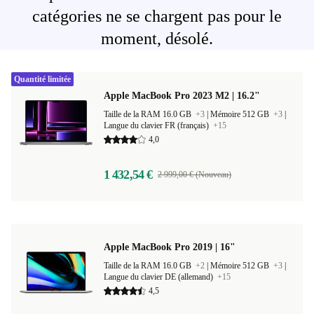
catégories ne se chargent pas pour le
moment, désolé.
Quantité limitée
Apple MacBook Pro 2023 M2 | 16.2"
Taille de la RAM 16.0 GB
+3
|
Mémoire 512 GB
+3
|
Langue du clavier FR (français)
+15
4,0
1 432,54 €
2 999,00 € (Nouveau)
Apple MacBook Pro 2019 | 16"
Taille de la RAM 16.0 GB
+2
|
Mémoire 512 GB
+3
|
Langue du clavier DE (allemand)
+15
4,5