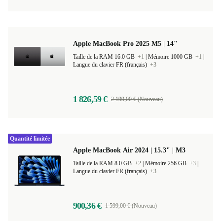
Apple MacBook Pro 2025 M5 | 14"
Taille de la RAM 16.0 GB
+1
|
Mémoire 1000 GB
+1
|
Langue du clavier FR (français)
+3
1 826,59 €
2 199,00 € (Nouveau)
Quantité limitée
Apple MacBook Air 2024 | 15.3" | M3
Taille de la RAM 8.0 GB
+2
|
Mémoire 256 GB
+3
|
Langue du clavier FR (français)
+3
900,36 €
1 599,00 € (Nouveau)