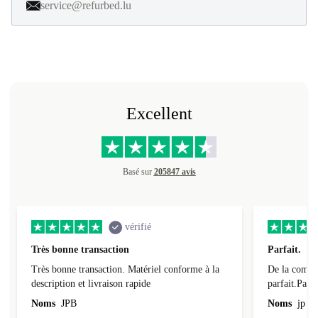
service@refurbed.lu
Excellent
Basé sur
205847 avis
vérifié
Très bonne transaction
Parfait.
Très bonne transaction. Matériel conforme à la
De la comman
description et livraison rapide
parfait.Parti
l'emballage.
Noms
JPB
Noms
jp v
redire...que