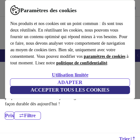
Télécharger l'application
Télécharger
Paramètres des cookies
Utilisez refurbed rapidement et facilement
Nos produits et nos cookies ont un point commun : ils sont tous
deux réutilisés. En réutilisant les cookies, nous pouvons vous
fournir un contenu optimisé qui répond mieux à vos besoins. Pour
ce faire, nous devons analyser votre comportement de navigation
au moyen de cookies tiers. Bien sûr, uniquement avec votre
Smartphones
Laptops
Tablettes
Montres connectées
Accessoires
C
consentement. Vous pouvez modifier vos
paramètres de cookies
à
tout moment. Lisez notre
politique de confidentialité
.
Accueil
Produits
Ordinateurs portables
Utilisation limitée
MacBooks:
ADAPTER
ACCEPTER TOUS LES COOKIES
MacBooks certifiés reconditionnés à moins de 6300€ – économisez
jusqu'à 40 %. Retours sous 30 jours et garantie de 12 mois. Achetez de
façon durable dès aujourd'hui !
Prix
Filtre
Trier