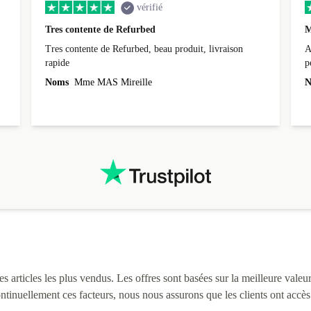
vérifié
Tres contente de Refurbed
M
Tres contente de Refurbed, beau produit, livraison
A
rapide
p
r
Noms
Mme MAS Mireille
N
c
3
L
i
 articles les plus vendus. Les offres sont basées sur la meilleure valeur 
continuellement ces facteurs, nous nous assurons que les clients ont accè