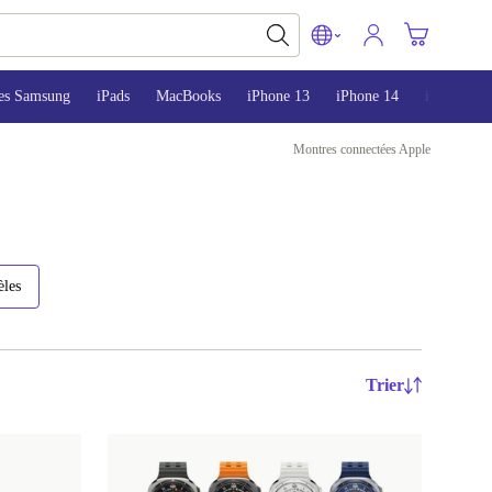
es Samsung
iPads
MacBooks
iPhone 13
iPhone 14
iPhone 15
Montres connectées Apple
èles
Trier