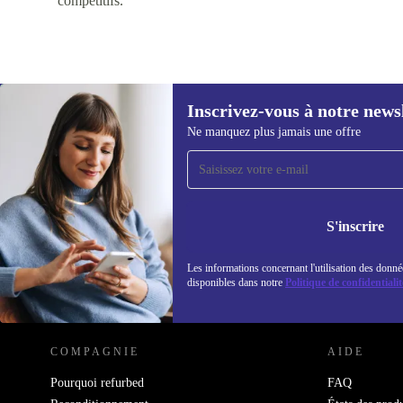
compétitifs.
Inscrivez-vous à notre news
Ne manquez plus jamais une offre
Recevoir offres et infos de
refurbed par mail
Ne manquez plus aucune offre.
Retrouvez les i
politique de co
S'inscrire
Les informations concernant l'utilisation des donné
disponibles dans notre
Politique de confidentialit
REFURBED LUXEMBOURG - RETHINK NEW.
COMPAGNIE
AIDE
Pourquoi refurbed
FAQ