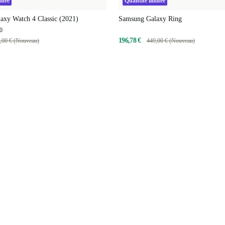
itée
Quantité limitée
axy Watch 4 Classic (2021)
Samsung Galaxy Ring
0
196,78 €
,00 € (Nouveau)
449,00 € (Nouveau)