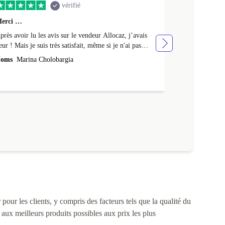
vérifié
erci …
Premier achat 
près avoir lu les avis sur le vendeur Allocaz, j’avais
Premier achat 
eur ! Mais je suis très satisfait, même si je n'ai pas
produit en tres
eçu l'emballage Apple d'origine, mais un emballage en
oms
Marina Cholobargia
Noms
Fabrice
arton. Je l'ai aussi reçu avec un peu de retard. Cela fait
 semaines que je l'utilise sans aucun problème. Merci !
a batterie est neuve : elle tient 24h avec une utilisation
ntensive et 48h avec une utilisation moyenne.
pour les clients, y compris des facteurs tels que la qualité du
s aux meilleurs produits possibles aux prix les plus