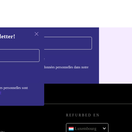
letter!
S'inscrire
nformations sur l'utilisation des données personnelles dans notre
nfidentialité
.
es personnelles sont
é
REFURBED EN
Luxembourg