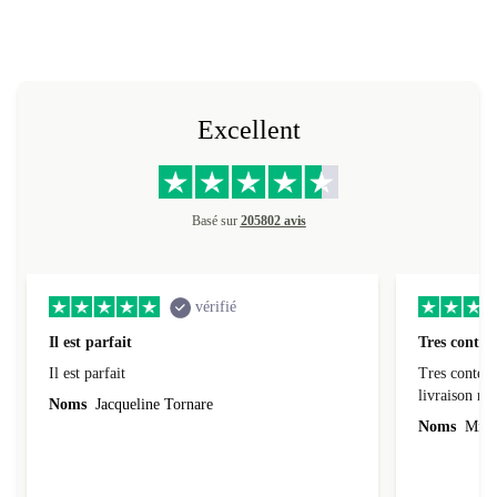
Excellent
Basé sur
205802 avis
vérifié
Il est parfait
Tres conten
Il est parfait
Tres content
livraiso
Noms
Jacqueline Tornare
Noms
Mme 