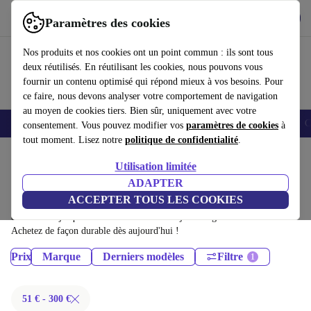
Télécharger l'application
Télécharger
Paramètres des cookies
Utilisez refurbed rapidement et facilement
Nos produits et nos cookies ont un point commun : ils sont tous
deux réutilisés. En réutilisant les cookies, nous pouvons vous
fournir un contenu optimisé qui répond mieux à vos besoins. Pour
ce faire, nous devons analyser votre comportement de navigation
au moyen de cookies tiers. Bien sûr, uniquement avec votre
Smartphones
Laptops
Tablettes
Montres connectées
Accessoires
C
consentement. Vous pouvez modifier vos
paramètres de cookies
à
tout moment. Lisez notre
politique de confidentialité
.
Accueil
Produits
Utilisation limitée
Montres connectées:
ADAPTER
ACCEPTER TOUS LES COOKIES
Montres connectées certifiés reconditionnés à moins de 300€ –
économisez jusqu'à 40 %. Retours sous 30 jours et garantie de 12 mois.
Achetez de façon durable dès aujourd'hui !
Prix
Marque
Derniers modèles
Filtre
51 € - 300 €