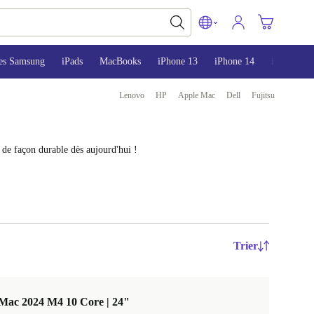
es Samsung
iPads
MacBooks
iPhone 13
iPhone 14
iPhone 15
Lenovo
HP
Apple Mac
Dell
Fujitsu
 de façon durable dès aujourd'hui !
Trier
Mac 2024 M4 10 Core | 24"