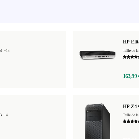
HP Eli
GB
+13
Taille de
163,99 
HP Z4 
GB
+4
Taille de