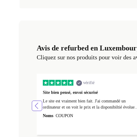
Avis de refurbed en Luxembour
Cliquez sur nos produits pour voir des a
vérifié
Site bien pensé, envoi sécurisé
Le site est vraiment bien fait. J'ai commandé un
ordinateur et on voit le prix et la disponibiltié évoluer
au fil des caractéristiques choisies. L'envoi de
Noms
COUPON
l'ordinateur s'est fait dans les délais. Le suivi du colis
fonctionnait parfaitement.