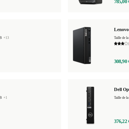
785,00 
Lenovo
GB
+13
Taille de
308,90 
Dell O
GB
+1
Taille de
376,22 