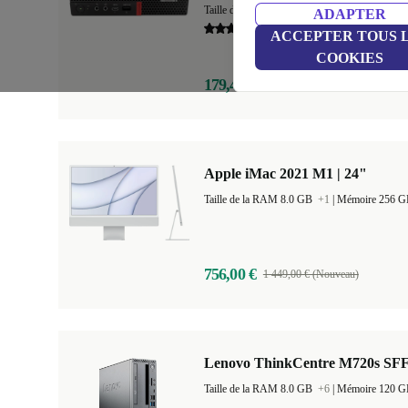
Taille de la RAM 8.0 GB
+3
|
Mémoire 128 
ADAPTER
5,0
ACCEPTER TOUS 
COOKIES
179,49 €
619,00 € (Nouveau)
Apple iMac 2021 M1 | 24"
Taille de la RAM 8.0 GB
+1
|
Mémoire 256 
756,00 €
1 449,00 € (Nouveau)
Lenovo ThinkCentre M720s SF
Taille de la RAM 8.0 GB
+6
|
Mémoire 120 