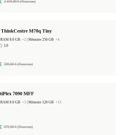
€
2 459,00 € (Nouveau)
 ThinkCentre M70q Tiny
 la RAM 8.0 GB
+2
|
Mémoire 256 GB
+4
3,0
€
599,00 € (Nouveau)
ptiPlex 7090 MFF
 la RAM 8.0 GB
+3
|
Mémoire 120 GB
+13
€
979,00 € (Nouveau)