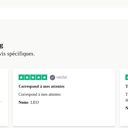
g
vis spécifiques.
vérifié
Correspond à mes attentes
T
Correspond à mes attentes
T
d
Noms
LEO
N