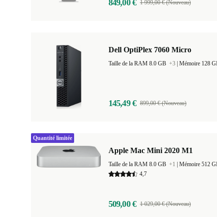
849,00 €
1 999,00 € (Nouveau)
Dell OptiPlex 7060 Micro
Taille de la RAM 8.0 GB
+3
|
Mémoire 128 
145,49 €
899,00 € (Nouveau)
Quantité limitée
Apple Mac Mini 2020 M1
Taille de la RAM 8.0 GB
+1
|
Mémoire 512 
4,7
509,00 €
1 029,00 € (Nouveau)