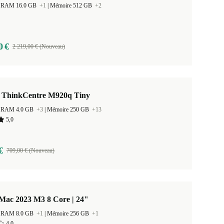
 la RAM 16.0 GB
+1
|
Mémoire 512 GB
+2
0 €
2 219,00 € (Nouveau)
 ThinkCentre M920q Tiny
 la RAM 4.0 GB
+3
|
Mémoire 250 GB
+13
5,0
€
709,00 € (Nouveau)
Mac 2023 M3 8 Core | 24"
 la RAM 8.0 GB
+1
|
Mémoire 256 GB
+1
4,0