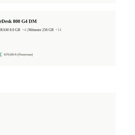
teDesk 800 G4 DM
 la RAM 8.0 GB
+4
|
Mémoire 256 GB
+14
€
679,00 € (Nouveau)