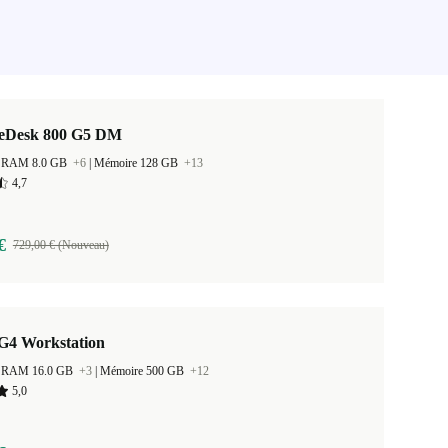
teDesk 800 G5 DM
 la RAM 8.0 GB
+6
|
Mémoire 128 GB
+13
4,7
€
729,00 € (Nouveau)
G4 Workstation
 la RAM 16.0 GB
+3
|
Mémoire 500 GB
+12
5,0