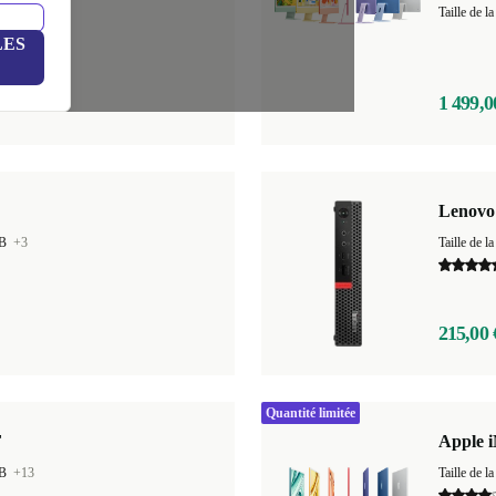
GB
+15
Taille de
LES
1 499,0
Lenovo
GB
+3
Taille de
215,00 
Quantité limitée
F
Apple i
GB
+13
Taille de