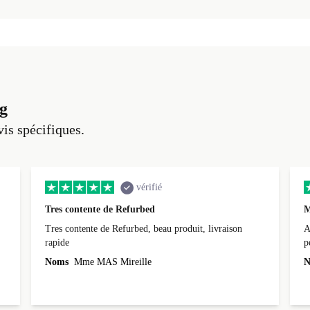
g
vis spécifiques.
vérifié
Tres contente de Refurbed
M
Tres contente de Refurbed, beau produit, livraison
A
rapide
p
r
Noms
Mme MAS Mireille
N
c
3
L