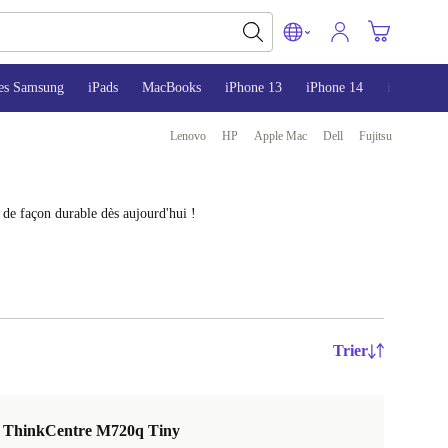
es Samsung
iPads
MacBooks
iPhone 13
iPhone 14
iPhone 15
Lenovo
HP
Apple Mac
Dell
Fujitsu
 de façon durable dès aujourd'hui !
Trier
 ThinkCentre M720q Tiny