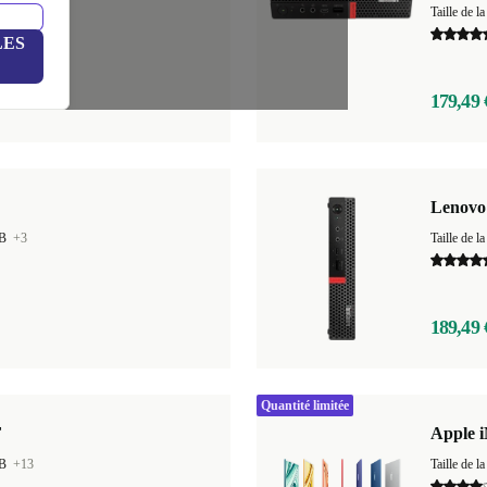
 GB
+2
Taille de
LES
179,49 
Lenovo
GB
+3
Taille de
189,49 
Quantité limitée
F
Apple i
GB
+13
Taille de