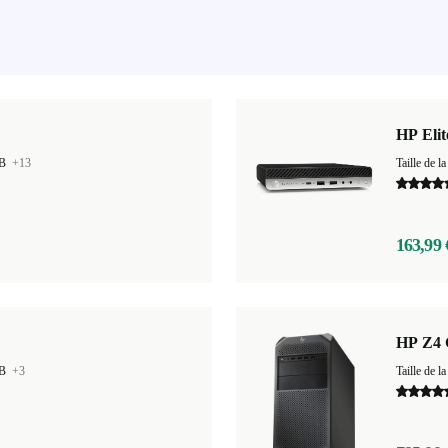
HP Eli
GB
+13
Taille de
163,99 
HP Z4 
GB
+3
Taille de