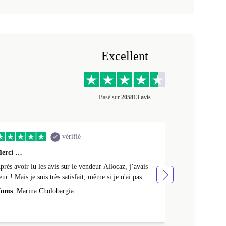
Excellent
Basé sur
205813 avis
vérifié
erci …
Premier achat 
près avoir lu les avis sur le vendeur Allocaz, j’avais
Premier achat 
eur ! Mais je suis très satisfait, même si je n'ai pas
produit en tres
eçu l'emballage Apple d'origine, mais un emballage en
oms
Marina Cholobargia
Noms
Fabrice
arton. Je l'ai aussi reçu avec un peu de retard. Cela fait
 semaines que je l'utilise sans aucun problème. Merci !
a batterie est neuve : elle tient 24h avec une utilisation