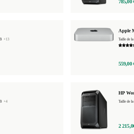
785,00 
Apple 
GB
+13
Taille de
559,00 
HP Wor
GB
+4
Taille de
2 215,0