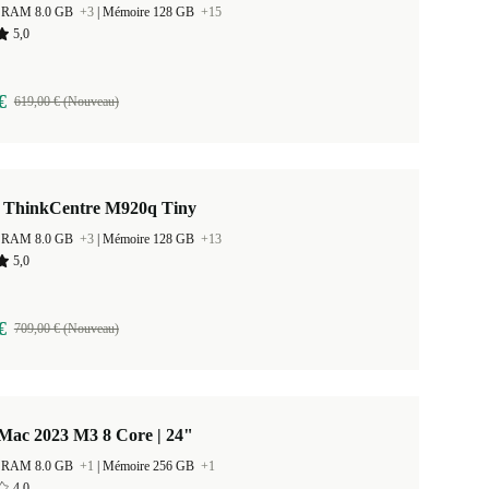
 la RAM 8.0 GB
+3
|
Mémoire 128 GB
+15
5,0
€
619,00 € (Nouveau)
 ThinkCentre M920q Tiny
 la RAM 8.0 GB
+3
|
Mémoire 128 GB
+13
5,0
€
709,00 € (Nouveau)
Mac 2023 M3 8 Core | 24"
 la RAM 8.0 GB
+1
|
Mémoire 256 GB
+1
4,0