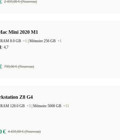
€
2 459,00 € (Nouveau)
Mac Mini 2020 M1
 la RAM 8.0 GB
+1
|
Mémoire 256 GB
+1
4,7
€
799,00 € (Nouveau)
kstation Z8 G4
 la RAM 128.0 GB
+3
|
Mémoire 5000 GB
+11
0 €
4 459,00 € (Nouveau)