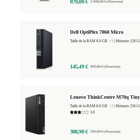
879,00 €
1 999,00 € (Nouveau)
Dell OptiPlex 7060 Micro
Taille de la RAM 8.0 GB
+3
|
Mémoire 128 
145,49 €
899,00 € (Nouveau)
Lenovo ThinkCentre M70q Tiny
Taille de la RAM 8.0 GB
+2
|
Mémoire 256 
3,0
308,90 €
599,00 € (Nouveau)