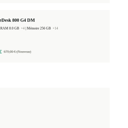
teDesk 800 G4 DM
 la RAM 8.0 GB
+4
|
Mémoire 256 GB
+14
€
679,00 € (Nouveau)