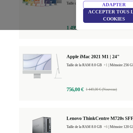
Taille de la RAM 16.0 GB
+1
|
Mémoire 512
ADAPTER
ACCEPTER TOUS 
COOKIES
1 499,00 €
2 219,00 € (Nouveau)
Apple iMac 2021 M1 | 24"
Taille de la RAM 8.0 GB
+1
|
Mémoire 256 
756,00 €
1 449,00 € (Nouveau)
Lenovo ThinkCentre M720s SF
Taille de la RAM 8.0 GB
+6
|
Mémoire 120 