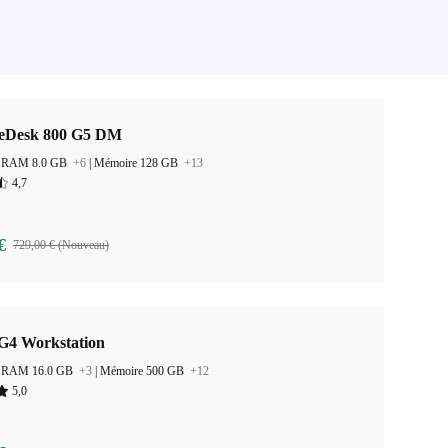
teDesk 800 G5 DM
 la RAM 8.0 GB
+6
|
Mémoire 128 GB
+13
4,7
€
729,00 € (Nouveau)
G4 Workstation
 la RAM 16.0 GB
+3
|
Mémoire 500 GB
+12
5,0