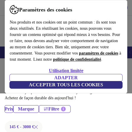
Télécharger l'application
Télécharger
Paramètres des cookies
Utilisez refurbed rapidement et facilement
Nos produits et nos cookies ont un point commun : ils sont tous
deux réutilisés. En réutilisant les cookies, nous pouvons vous
fournir un contenu optimisé qui répond mieux à vos besoins. Pour
ce faire, nous devons analyser votre comportement de navigation
au moyen de cookies tiers. Bien sûr, uniquement avec votre
Smartphones
Laptops
Tablettes
Montres connectées
Accessoires
C
consentement. Vous pouvez modifier vos
paramètres de cookies
à
tout moment. Lisez notre
politique de confidentialité
.
Accueil
Produits
Utilisation limitée
Ordinateurs de bureau:
ADAPTER
ACCEPTER TOUS LES COOKIES
Ordinateurs de bureau certifiés reconditionnés à moins de 3000€ –
économisez jusqu'à 40 %. Retours sous 30 jours et garantie de 12 mois.
Achetez de façon durable dès aujourd'hui !
Prix
Marque
Filtre
145 € - 3000 €