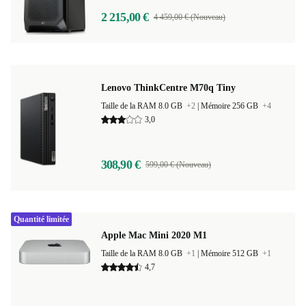
2 215,00 €
4 459,00 € (Nouveau)
Lenovo ThinkCentre M70q Tiny
Taille de la RAM 8.0 GB
+2
|
Mémoire 256 GB
+4
3,0
308,90 €
599,00 € (Nouveau)
Quantité limitée
Apple Mac Mini 2020 M1
Taille de la RAM 8.0 GB
+1
|
Mémoire 512 GB
+1
4,7