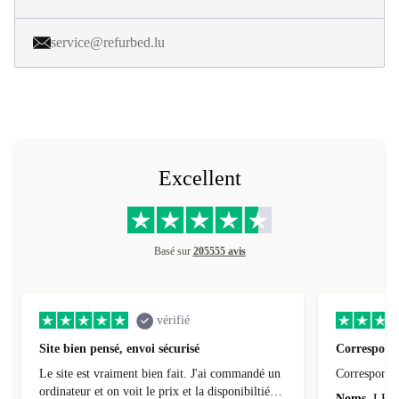
service@refurbed.lu
Excellent
Basé sur
205555 avis
vérifié
Site bien pensé, envoi sécurisé
Correspond 
Le site est vraiment bien fait. J'ai commandé un
Correspond à
ordinateur et on voit le prix et la disponibiltié
Noms
LEO