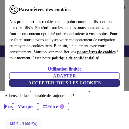
Télécharger l'application
Télécharger
Paramètres des cookies
Utilisez refurbed rapidement et facilement
Nos produits et nos cookies ont un point commun : ils sont tous
deux réutilisés. En réutilisant les cookies, nous pouvons vous
fournir un contenu optimisé qui répond mieux à vos besoins. Pour
ce faire, nous devons analyser votre comportement de navigation
au moyen de cookies tiers. Bien sûr, uniquement avec votre
Smartphones
Laptops
Tablettes
Montres connectées
Accessoires
C
consentement. Vous pouvez modifier vos
paramètres de cookies
à
tout moment. Lisez notre
politique de confidentialité
.
Accueil
Produits
Utilisation limitée
Ordinateurs de bureau:
ADAPTER
ACCEPTER TOUS LES COOKIES
Ordinateurs de bureau certifiés reconditionnés à moins de 3100€ –
économisez jusqu'à 40 %. Retours sous 30 jours et garantie de 12 mois.
Achetez de façon durable dès aujourd'hui !
Prix
Marque
Filtre
145 € - 3100 €