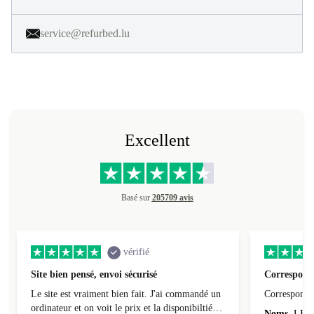
service@refurbed.lu
Excellent
Basé sur
205709 avis
vérifié
Site bien pensé, envoi sécurisé
Correspond 
Le site est vraiment bien fait. J'ai commandé un
Correspond à
ordinateur et on voit le prix et la disponibiltié
Noms
LEO