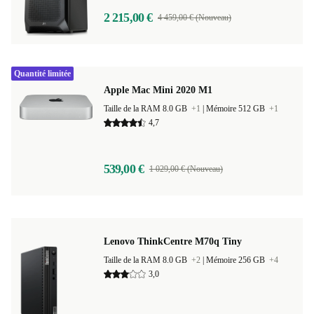
2 215,00 €
4 459,00 € (Nouveau)
Quantité limitée
Apple Mac Mini 2020 M1
Taille de la RAM 8.0 GB
+1
|
Mémoire 512 GB
+1
4,7
539,00 €
1 029,00 € (Nouveau)
Lenovo ThinkCentre M70q Tiny
Taille de la RAM 8.0 GB
+2
|
Mémoire 256 GB
+4
3,0