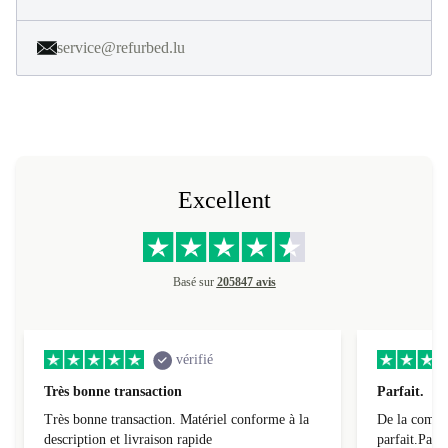
service@refurbed.lu
Excellent
Basé sur
205847 avis
vérifié
Très bonne transaction
Parfait.
Très bonne transaction. Matériel conforme à la
De la comman
description et livraison rapide
parfait.Parti