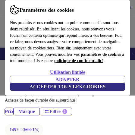
Télécharger l'application
Télécharger
Paramètres des cookies
Utilisez refurbed rapidement et facilement
Nos produits et nos cookies ont un point commun : ils sont tous
deux réutilisés. En réutilisant les cookies, nous pouvons vous
fournir un contenu optimisé qui répond mieux à vos besoins. Pour
ce faire, nous devons analyser votre comportement de navigation
au moyen de cookies tiers. Bien sûr, uniquement avec votre
Smartphones
Laptops
Tablettes
Montres connectées
Accessoires
C
consentement. Vous pouvez modifier vos
paramètres de cookies
à
tout moment. Lisez notre
politique de confidentialité
.
Accueil
Produits
Utilisation limitée
Ordinateurs de bureau:
ADAPTER
ACCEPTER TOUS LES COOKIES
Ordinateurs de bureau certifiés reconditionnés à moins de 3600€ –
économisez jusqu'à 40 %. Retours sous 30 jours et garantie de 12 mois.
Achetez de façon durable dès aujourd'hui !
Prix
Marque
Filtre
145 € - 3600 €