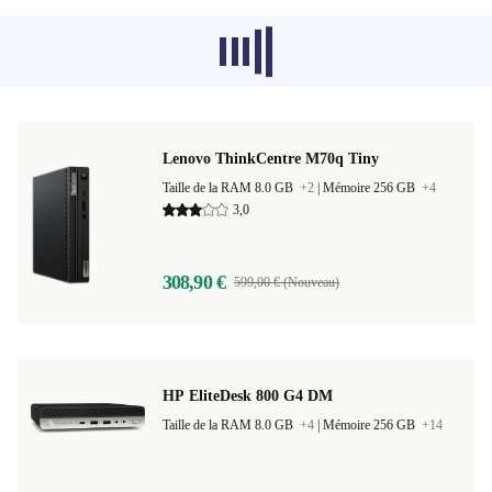
Les produits recommandés dans d'autres
catégories ne se chargent pas pour le
moment, désolé.
Lenovo ThinkCentre M70q Tiny
Taille de la RAM 8.0 GB
+2
|
Mémoire 256 GB
+4
3,0
308,90 €
599,00 € (Nouveau)
HP EliteDesk 800 G4 DM
Taille de la RAM 8.0 GB
+4
|
Mémoire 256 GB
+14