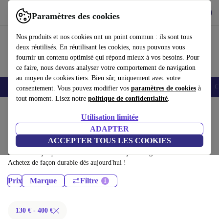
Télécharger l'application
Télécharger
Paramètres des cookies
Utilisez refurbed rapidement et facilement
Nos produits et nos cookies ont un point commun : ils sont tous
deux réutilisés. En réutilisant les cookies, nous pouvons vous
fournir un contenu optimisé qui répond mieux à vos besoins. Pour
ce faire, nous devons analyser votre comportement de navigation
au moyen de cookies tiers. Bien sûr, uniquement avec votre
Smartphones
Laptops
Tablettes
Montres connectées
Accessoires
C
consentement. Vous pouvez modifier vos
paramètres de cookies
à
tout moment. Lisez notre
politique de confidentialité
.
Accueil
Produits
Utilisation limitée
Ordinateurs de bureau:
ADAPTER
ACCEPTER TOUS LES COOKIES
Ordinateurs de bureau certifiés reconditionnés à moins de 400€ –
économisez jusqu'à 40 %. Retours sous 30 jours et garantie de 12 mois.
Achetez de façon durable dès aujourd'hui !
Prix
Marque
Filtre
130 € - 400 €