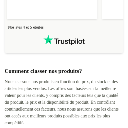
parfaitement conforme à la description et tourne
Noms
Jérôme F.
Noms
Pasca
super bien ! Il a de plus été livré assez
rapidement (au tout début de la fourchette
annoncée). Je recommande la boutique à 200%.
Nos avis 4 et 5 étoiles
Comment classer nos produits?
Nous classons nos produits en fonction du prix, du stock et des
articles les plus vendus. Les offres sont basées sur la meilleure
valeur pour les clients, y compris des facteurs tels que la qualité
du produit, le prix et la disponibilité du produit. En contrôlant
continuellement ces facteurs, nous nous assurons que les clients
ont accès aux meilleurs produits possibles aux prix les plus