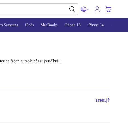
es Samsung
iPads
MacBooks
iPhone 13
iPhone 14
iPhone 15
tez de façon durable dès aujourd'hui !
Trier