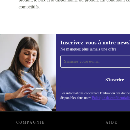
compétitifs.
Inscrivez-vous à notre news
Ne manquez plus jamais une offre
Recevoir offres et infos de
refurbed par mail
Ne manquez plus aucune offre.
Retrouvez les i
S'inscrire
politique de co
Les informations concernant l'utilisation des donné
disponibles dans notre
Politique de confidentialit
REFURBED LUXEMBOURG - RETHINK NEW.
COMPAGNIE
AIDE