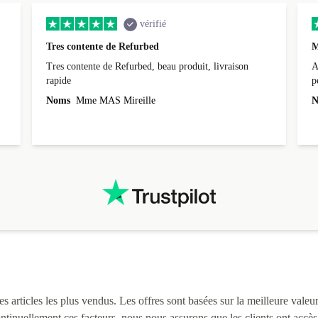
vérifié
Tres contente de Refurbed
M
Tres contente de Refurbed, beau produit, livraison
A
rapide
p
r
Noms
Mme MAS Mireille
N
c
3
L
i
 articles les plus vendus. Les offres sont basées sur la meilleure valeur 
continuellement ces facteurs, nous nous assurons que les clients ont accè