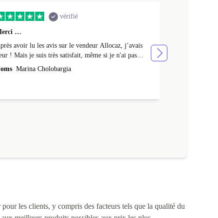
vérifié
erci …
Premier achat 
près avoir lu les avis sur le vendeur Allocaz, j’avais
Premier achat 
eur ! Mais je suis très satisfait, même si je n'ai pas
produit en tres
eçu l'emballage Apple d'origine, mais un emballage en
oms
Marina Cholobargia
Noms
Fabrice
arton. Je l'ai aussi reçu avec un peu de retard. Cela fait
 semaines que je l'utilise sans aucun problème. Merci !
a batterie est neuve : elle tient 24h avec une utilisation
ntensive et 48h avec une utilisation moyenne.
pour les clients, y compris des facteurs tels que la qualité du
s aux meilleurs produits possibles aux prix les plus