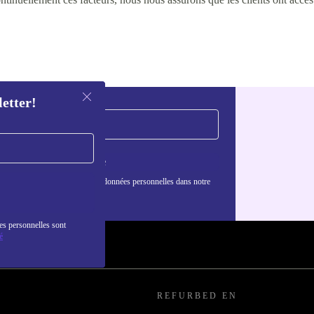
letter!
S'inscrire
nformations sur l'utilisation des données personnelles dans notre
nfidentialité
.
es personnelles sont
é
REFURBED EN