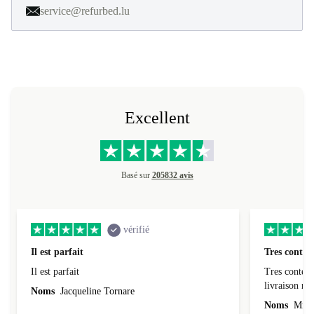
service@refurbed.lu
Excellent
Basé sur
205832 avis
vérifié
Il est parfait
Tres conten
Il est parfait
Tres content
livraiso
Noms
Jacqueline Tornare