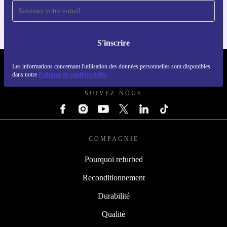
Ne manquez plus jamais une offre
Pour iOS et Android
S'inscrire
REFURBED LUXEMBOURG - RETHINK NEW.
Les informations concernant l'utilisation des données personnelles sont disponibles
dans notre
Politique de confidentialité
SUIVEZ-NOUS
COMPAGNIE
Pourquoi refurbed
Reconditionnement
Durabilité
Qualité