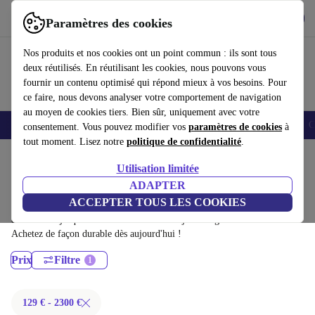
Télécharger l'application
Télécharger
Paramètres des cookies
Utilisez refurbed rapidement et facilement
Nos produits et nos cookies ont un point commun : ils sont tous
deux réutilisés. En réutilisant les cookies, nous pouvons vous
fournir un contenu optimisé qui répond mieux à vos besoins. Pour
ce faire, nous devons analyser votre comportement de navigation
au moyen de cookies tiers. Bien sûr, uniquement avec votre
Smartphones
Laptops
Tablettes
Montres connectées
Accessoires
C
consentement. Vous pouvez modifier vos
paramètres de cookies
à
tout moment. Lisez notre
politique de confidentialité
.
Accueil
Produits
Ordinateurs portables
Utilisation limitée
Ordinateurs portables Dell:
ADAPTER
ACCEPTER TOUS LES COOKIES
Ordinateurs portables Dell certifiés reconditionnés à moins de 2300€ –
économisez jusqu'à 40 %. Retours sous 30 jours et garantie de 12 mois.
Achetez de façon durable dès aujourd'hui !
Prix
Filtre
129 € - 2300 €