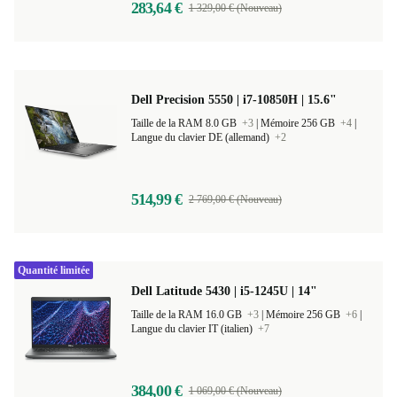
283,64 €
1 329,00 € (Nouveau)
Dell Precision 5550 | i7-10850H | 15.6"
Taille de la RAM 8.0 GB
+3
|
Mémoire 256 GB
+4
|
Langue du clavier DE (allemand)
+2
514,99 €
2 769,00 € (Nouveau)
Quantité limitée
Dell Latitude 5430 | i5-1245U | 14"
Taille de la RAM 16.0 GB
+3
|
Mémoire 256 GB
+6
|
Langue du clavier IT (italien)
+7