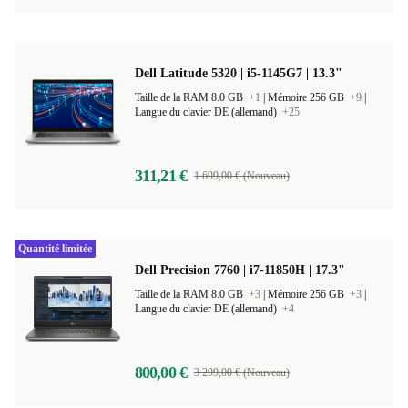
389,07 €
1 699,00 € (Nouveau)
Dell Latitude 5320 | i5-1145G7 | 13.3"
Taille de la RAM 8.0 GB
+1
|
Mémoire 256 GB
+9
|
Langue du clavier DE (allemand)
+25
311,21 €
1 699,00 € (Nouveau)
Quantité limitée
Dell Precision 7760 | i7-11850H | 17.3"
Taille de la RAM 8.0 GB
+3
|
Mémoire 256 GB
+3
|
Langue du clavier DE (allemand)
+4
800,00 €
3 299,00 € (Nouveau)