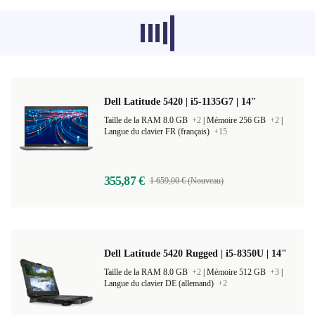
Les produits recommandés dans d'autres
catégories ne se chargent pas pour le
moment, désolé.
Dell Latitude 5420 | i5-1135G7 | 14"
Taille de la RAM 8.0 GB
+2
|
Mémoire 256 GB
+2
|
Langue du clavier FR (français)
+15
355,87 €
1 659,00 € (Nouveau)
Dell Latitude 5420 Rugged | i5-8350U | 14"
Taille de la RAM 8.0 GB
+2
|
Mémoire 512 GB
+3
|
Langue du clavier DE (allemand)
+2