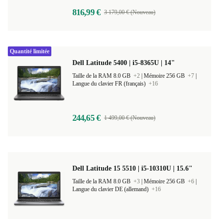
816,99 €
3 179,00 € (Nouveau)
Quantité limitée
Dell Latitude 5400 | i5-8365U | 14"
Taille de la RAM 8.0 GB
+2
|
Mémoire 256 GB
+7
|
Langue du clavier FR (français)
+16
244,65 €
1 499,00 € (Nouveau)
Dell Latitude 15 5510 | i5-10310U | 15.6"
Taille de la RAM 8.0 GB
+3
|
Mémoire 256 GB
+6
|
Langue du clavier DE (allemand)
+16