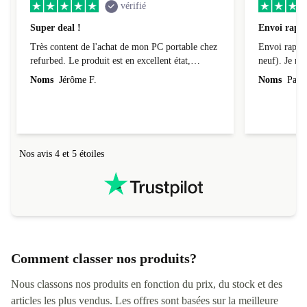
vérifié
Super deal !
Envoi rapid
Très content de l'achat de mon PC portable chez
Envoi rapide
refurbed. Le produit est en excellent état,
neuf). Je r
parfaitement conforme à la description et tourne
Noms
Jérôme F.
Noms
Pasca
super bien ! Il a de plus été livré assez
rapidement (au tout début de la fourchette
annoncée). Je recommande la boutique à 200%.
Nos avis 4 et 5 étoiles
Comment classer nos produits?
Nous classons nos produits en fonction du prix, du stock et des
articles les plus vendus. Les offres sont basées sur la meilleure