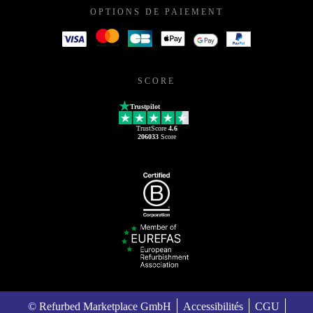
OPTIONS DE PAIEMENT
SCORE
Trustpilot
TrustScore
4.6
206033
Score
© Refurbed Marketplace GmbH
Accessibilités
CGU