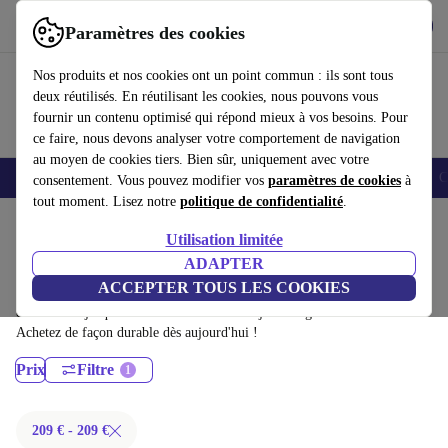
Télécharger l'application
Télécharger
Paramètres des cookies
Utilisez refurbed rapidement et facilement
Nos produits et nos cookies ont un point commun : ils sont tous
deux réutilisés. En réutilisant les cookies, nous pouvons vous
fournir un contenu optimisé qui répond mieux à vos besoins. Pour
ce faire, nous devons analyser votre comportement de navigation
au moyen de cookies tiers. Bien sûr, uniquement avec votre
Smartphones
Laptops
Tablettes
Montres connectées
Accessoires
C
consentement. Vous pouvez modifier vos
paramètres de cookies
à
tout moment. Lisez notre
politique de confidentialité
.
Accueil
Produits
Ordinateurs portables
Utilisation limitée
Ordinateurs portables Fujitsu:
ADAPTER
ACCEPTER TOUS LES COOKIES
Ordinateurs portables Fujitsu certifiés reconditionnés à moins de 100€ –
économisez jusqu'à 40 %. Retours sous 30 jours et garantie de 12 mois.
Achetez de façon durable dès aujourd'hui !
Prix
Filtre
209 € - 209 €