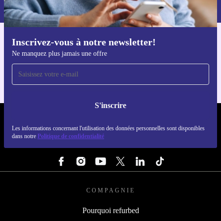
dans notre
politique de confidentialité
.
Inscrivez-vous à notre newsletter!
Téléchargez l'application refurbed
Ne manquez plus jamais une offre
Pour iOS et Android
S'inscrire
REFURBED LUXEMBOURG - RETHINK NEW.
Les informations concernant l'utilisation des données personnelles sont disponibles
dans notre
Politique de confidentialité
SUIVEZ-NOUS
COMPAGNIE
Pourquoi refurbed