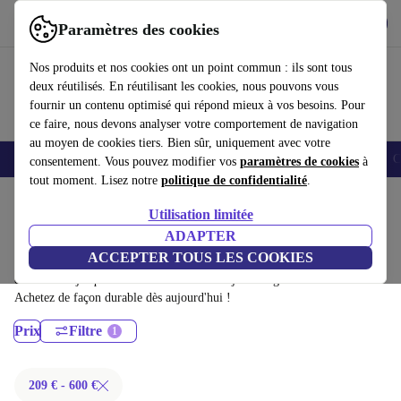
Télécharger l'application
Télécharger
Paramètres des cookies
Utilisez refurbed rapidement et facilement
Nos produits et nos cookies ont un point commun : ils sont tous
deux réutilisés. En réutilisant les cookies, nous pouvons vous
fournir un contenu optimisé qui répond mieux à vos besoins. Pour
ce faire, nous devons analyser votre comportement de navigation
au moyen de cookies tiers. Bien sûr, uniquement avec votre
Smartphones
Laptops
Tablettes
Montres connectées
Accessoires
C
consentement. Vous pouvez modifier vos
paramètres de cookies
à
tout moment. Lisez notre
politique de confidentialité
.
Accueil
Produits
Ordinateurs portables
Utilisation limitée
Ordinateurs portables Fujitsu:
ADAPTER
ACCEPTER TOUS LES COOKIES
Ordinateurs portables Fujitsu certifiés reconditionnés à moins de 600€ –
économisez jusqu'à 40 %. Retours sous 30 jours et garantie de 12 mois.
Achetez de façon durable dès aujourd'hui !
Prix
Filtre
209 € - 600 €