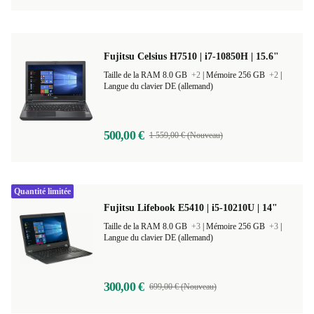
Fujitsu Celsius H7510 | i7-10850H | 15.6"
Taille de la RAM 8.0 GB
+2
|
Mémoire 256 GB
+2
|
Langue du clavier DE (allemand)
500,00 €
1 559,00 € (Nouveau)
Quantité limitée
Fujitsu Lifebook E5410 | i5-10210U | 14"
Taille de la RAM 8.0 GB
+3
|
Mémoire 256 GB
+3
|
Langue du clavier DE (allemand)
300,00 €
699,00 € (Nouveau)