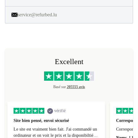
service@refurbed.lu
Excellent
Basé sur
205555 avis
vérifié
Site bien pensé, envoi sécurisé
Correspond 
Le site est vraiment bien fait. J'ai commandé un
Correspond à
ordinateur et on voit le prix et la disponibiltié
Noms
LEO