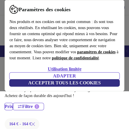
Télécharger l'application
Télécharger
Paramètres des cookies
Utilisez refurbed rapidement et facilement
Nos produits et nos cookies ont un point commun : ils sont tous
deux réutilisés. En réutilisant les cookies, nous pouvons vous
fournir un contenu optimisé qui répond mieux à vos besoins. Pour
ce faire, nous devons analyser votre comportement de navigation
au moyen de cookies tiers. Bien sûr, uniquement avec votre
Smartphones
Laptops
Tablettes
Montres connectées
Accessoires
C
consentement. Vous pouvez modifier vos
paramètres de cookies
à
tout moment. Lisez notre
politique de confidentialité
.
Accueil
Produits
Ordinateurs portables
Utilisation limitée
Ordinateurs portables Lenovo:
ADAPTER
ACCEPTER TOUS LES COOKIES
Ordinateurs portables Lenovo certifiés reconditionnés à moins de 100€ –
économisez jusqu'à 40 %. Retours sous 30 jours et garantie de 12 mois.
Achetez de façon durable dès aujourd'hui !
Prix
Filtre
164 € - 164 €