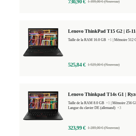
730,90 €
1 399,00 € (Nouveau)
Lenovo ThinkPad T15 G2 | i5-11
Taille de la RAM 16.0 GB
+1
|
Mémoire 512
525,84 €
1 929,00 € (Nouveau)
Lenovo Thinkpad T14s G1 | Ryz
Taille de la RAM 8.0 GB
+1
|
Mémoire 256 
Langue du clavier DE (allemand)
+3
323,99 €
1 289,00 € (Nouveau)