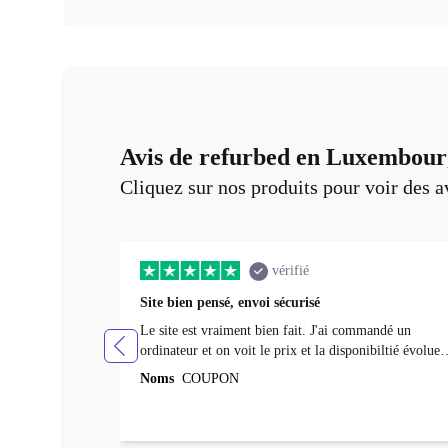
Avis de refurbed en Luxembour
Cliquez sur nos produits pour voir des a
vérifié
Site bien pensé, envoi sécurisé
Le site est vraiment bien fait. J'ai commandé un
ordinateur et on voit le prix et la disponibiltié évoluer
au fil des caractéristiques choisies. L'envoi de
Noms
COUPON
l'ordinateur s'est fait dans les délais. Le suivi du colis
fonctionnait parfaitement.