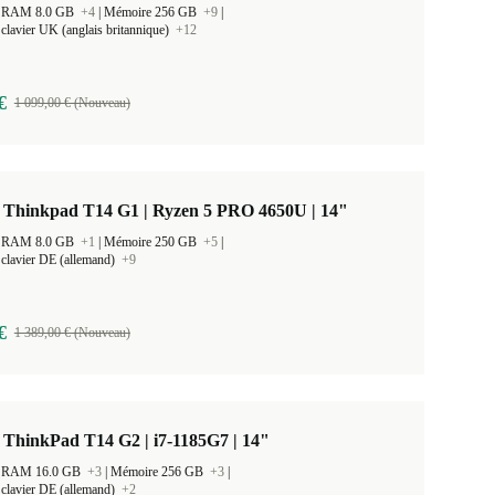
 la RAM 8.0 GB
+4
|
Mémoire 256 GB
+9
|
clavier UK (anglais britannique)
+12
€
1 099,00 € (Nouveau)
 Thinkpad T14 G1 | Ryzen 5 PRO 4650U | 14"
 la RAM 8.0 GB
+1
|
Mémoire 250 GB
+5
|
clavier DE (allemand)
+9
€
1 389,00 € (Nouveau)
ThinkPad T14 G2 | i7-1185G7 | 14"
 la RAM 16.0 GB
+3
|
Mémoire 256 GB
+3
|
clavier DE (allemand)
+2