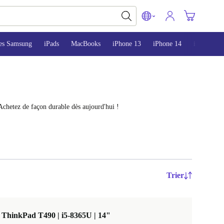
es Samsung
iPads
MacBooks
iPhone 13
iPhone 14
iPhone 15
Achetez de façon durable dès aujourd'hui !
Trier
ThinkPad T490 | i5-8365U | 14"