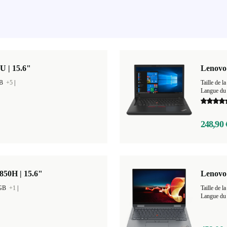
U | 15.6"
Lenovo 
GB
+5
|
Taille de
Langue du c
248,90 
850H | 15.6"
Lenovo
 GB
+1
|
Taille de
Langue du 