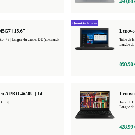
459,00 
Quantité limitée
45G7 | 15.6"
Lenovo 
 GB
+2
|
Langue du clavier DE (allemand)
Taille de
Langue du 
898,90 
en 5 PRO 4650U | 14"
Lenovo 
GB
+3
|
Taille de
Langue du 
428,99 