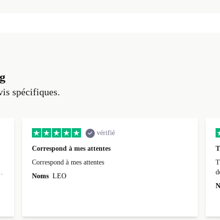
g
vis spécifiques.
vérifié
Correspond à mes attentes
T
Correspond à mes attentes
T
d
Noms
LEO
N