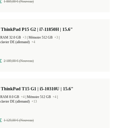
€
1 869,00 € (Nouveau)
ThinkPad P15 G2 | i7-11850H | 15.6"
 la RAM 32.0 GB
+3
|
Mémoire 512 GB
+3
|
clavier DE (allemand)
+4
€
2 189,00 € (Nouveau)
ThinkPad T15 G1 | i5-10310U | 15.6"
 la RAM 8.0 GB
+4
|
Mémoire 512 GB
+4
|
clavier DE (allemand)
+13
€
1 129,00 € (Nouveau)