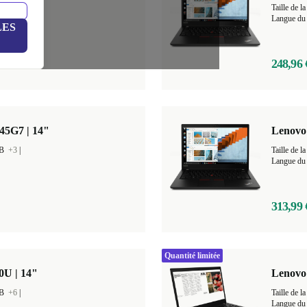
 GB
+5
|
Taille de
Langue du 
LES
248,96 
45G7 | 14"
Lenovo
GB
+3
|
Taille de
Langue du 
313,99 
Quantité limitée
0U | 14"
Lenovo 
GB
+6
|
Taille de
Langue du 