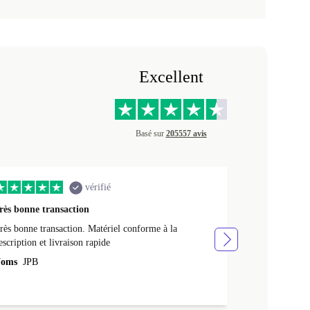
Excellent
Basé sur
205557 avis
vérifié
rès bonne transaction
Livraison rap
rès bonne transaction. Matériel conforme à la
Livraison rapid
escription et livraison rapide
Noms
NATHA
oms
JPB