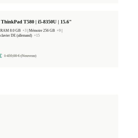
ThinkPad T580 | i5-8350U | 15.6"
 la RAM 8.0 GB
+3
|
Mémoire 256 GB
+9
|
clavier DE (allemand)
+15
€
1 459,00 € (Nouveau)