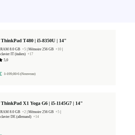
ThinkPad T480 | i5-8350U | 14"
 la RAM 8.0 GB
+5
|
Mémoire 256 GB
+10
|
lavier IT (italien)
+17
5,0
€
1 199,00 € (Nouveau)
 ThinkPad X1 Yoga G6 | i5-1145G7 | 14"
 la RAM 8.0 GB
+2
|
Mémoire 256 GB
+5
|
clavier DE (allemand)
+14