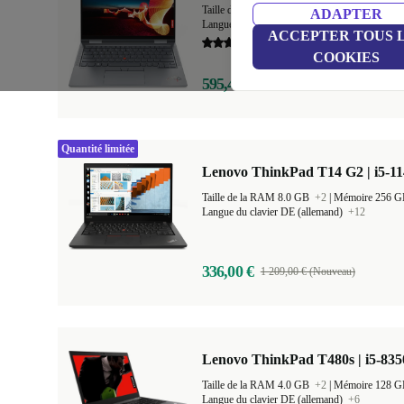
Taille de la RAM 16.0 GB
+1
|
Mémoire 512
ADAPTER
Langue du clavier DE (allemand)
+20
ACCEPTER TOUS 
5,0
COOKIES
595,44 €
2 049,00 € (Nouveau)
Quantité limitée
Lenovo ThinkPad T14 G2 | i5-11
Taille de la RAM 8.0 GB
+2
|
Mémoire 256 
Langue du clavier DE (allemand)
+12
336,00 €
1 209,00 € (Nouveau)
Lenovo ThinkPad T480s | i5-835
Taille de la RAM 4.0 GB
+2
|
Mémoire 128 
Langue du clavier DE (allemand)
+6