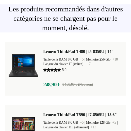
Les produits recommandés dans d'autres
catégories ne se chargent pas pour le
moment, désolé.
Lenovo ThinkPad T480 | i5-8350U | 14"
Taille de la RAM 8.0 GB
+5
|
Mémoire 256 GB
+10
|
Langue du clavier IT (italien)
+17
5,0
248,90 €
1 199,00 € (Nouveau)
Lenovo ThinkPad T590 | i7-8565U | 15.6"
Taille de la RAM 8.0 GB
+5
|
Mémoire 128 GB
+5
|
Langue du clavier DE (allemand)
+13