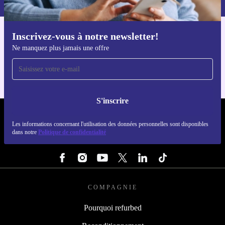
Inscrivez-vous à notre newsletter!
Téléchargez l'application refurbed
Ne manquez plus jamais une offre
Pour iOS et Android
S'inscrire
REFURBED LUXEMBOURG - RETHINK NEW.
Les informations concernant l'utilisation des données personnelles sont disponibles
dans notre
Politique de confidentialité
SUIVEZ-NOUS
COMPAGNIE
Pourquoi refurbed