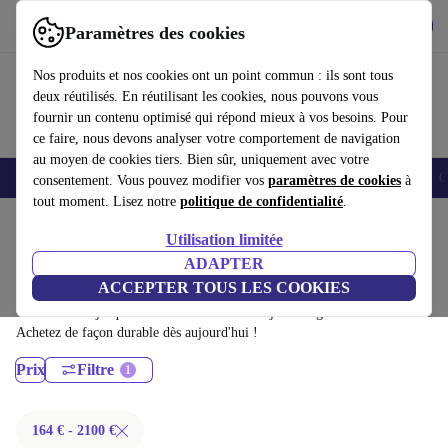
Télécharger l'application
Télécharger
Paramètres des cookies
Utilisez refurbed rapidement et facilement
Nos produits et nos cookies ont un point commun : ils sont tous
deux réutilisés. En réutilisant les cookies, nous pouvons vous
fournir un contenu optimisé qui répond mieux à vos besoins. Pour
ce faire, nous devons analyser votre comportement de navigation
au moyen de cookies tiers. Bien sûr, uniquement avec votre
Smartphones
Laptops
Tablettes
Montres connectées
Accessoires
C
consentement. Vous pouvez modifier vos
paramètres de cookies
à
tout moment. Lisez notre
politique de confidentialité
.
Accueil
Produits
Ordinateurs portables
Utilisation limitée
Ordinateurs portables Lenovo:
ADAPTER
ACCEPTER TOUS LES COOKIES
Ordinateurs portables Lenovo certifiés reconditionnés à moins de 2100€
– économisez jusqu'à 40 %. Retours sous 30 jours et garantie de 12 mois.
Achetez de façon durable dès aujourd'hui !
Prix
Filtre
164 € - 2100 €