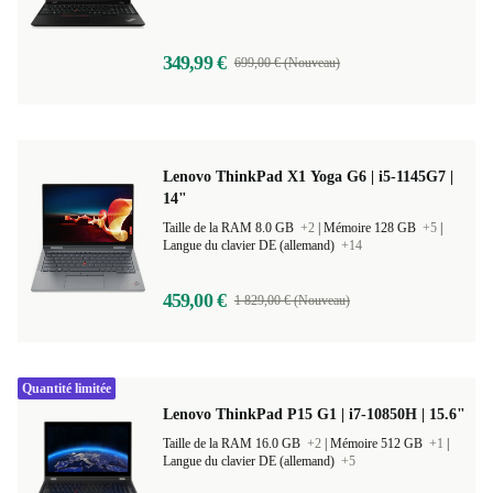
349,99 €
699,00 € (Nouveau)
Lenovo ThinkPad X1 Yoga G6 | i5-1145G7 |
14"
Taille de la RAM 8.0 GB
+2
|
Mémoire 128 GB
+5
|
Langue du clavier DE (allemand)
+14
459,00 €
1 829,00 € (Nouveau)
Quantité limitée
Lenovo ThinkPad P15 G1 | i7-10850H | 15.6"
Taille de la RAM 16.0 GB
+2
|
Mémoire 512 GB
+1
|
Langue du clavier DE (allemand)
+5