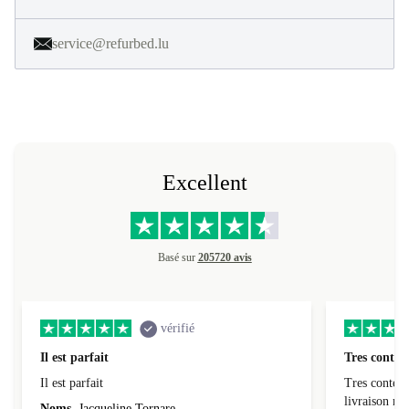
service@refurbed.lu
Excellent
Basé sur
205720 avis
vérifié
Il est parfait
Tres conten
Il est parfait
Tres content
livraiso
Noms
Jacqueline Tornare