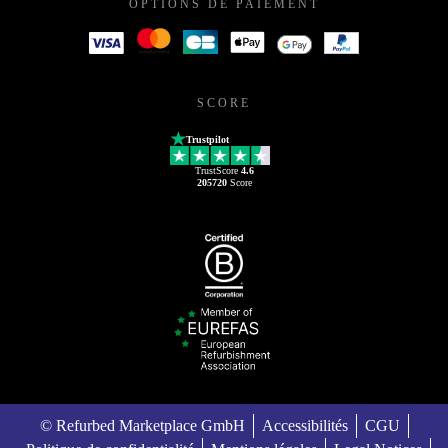
OPTIONS DE PAIEMENT
SCORE
Trustpilot
TrustScore
4.6
205720
Score
© Refurbed Marketplace GmbH
Accessibilités
CGU