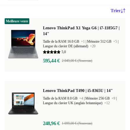
Trier
Meilleure vente
Lenovo ThinkPad X1 Yoga G6 | i7-1185G7 |
14"
Taille de la RAM 16.0 GB
+1
|
Mémoire 512 GB
+5
|
Langue du clavier DE (allemand)
+20
5,0
595,44 €
2 049,00 € (Nouveau)
Lenovo ThinkPad T490 | i5-8365U | 14"
Taille de la RAM 8.0 GB
+4
|
Mémoire 256 GB
+9
|
Langue du clavier UK (anglais britannique)
+12
248,96 €
1 099,00 € (Nouveau)