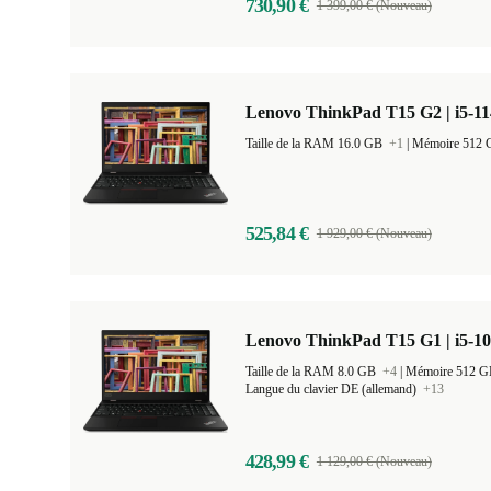
730,90 €
1 399,00 € (Nouveau)
Lenovo ThinkPad T15 G2 | i5-11
Taille de la RAM 16.0 GB
+1
|
Mémoire 512
525,84 €
1 929,00 € (Nouveau)
Lenovo ThinkPad T15 G1 | i5-10
Taille de la RAM 8.0 GB
+4
|
Mémoire 512 
Langue du clavier DE (allemand)
+13
428,99 €
1 129,00 € (Nouveau)