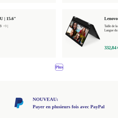
U | 15.6"
Lenovo 
GB
+9
|
Taille de
Langue du 
332,84 
Plus
NOUVEAU:
Payer en plusieurs fois avec PayPal