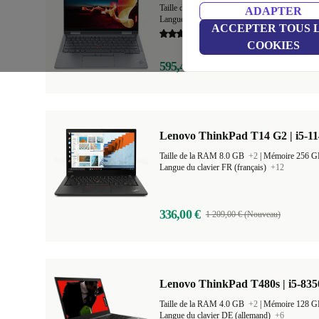
Taille de la RAM 16.0 GB
+1
|
Mémoire 512
ADAPTER
Langue du clavier DE (allemand)
+20
ACCEPTER TOUS 
5,0
COOKIES
595,44 €
2 049,00 € (Nouveau)
Lenovo ThinkPad T14 G2 | i5-11
Taille de la RAM 8.0 GB
+2
|
Mémoire 256 
Langue du clavier FR (français)
+12
336,00 €
1 209,00 € (Nouveau)
Lenovo ThinkPad T480s | i5-835
Taille de la RAM 4.0 GB
+2
|
Mémoire 128 
Langue du clavier DE (allemand)
+6