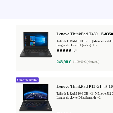
Lenovo ThinkPad T480 | i5-8350
Taille de la RAM 8.0 GB
+5
|
Mémoire 256 
Langue du clavier IT (italien)
+17
5,0
248,90 €
1 199,00 € (Nouveau)
Quantité limitée
Lenovo ThinkPad P15 G1 | i7-10
Taille de la RAM 16.0 GB
+2
|
Mémoire 512
Langue du clavier DE (allemand)
+2