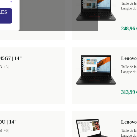
 GB
+5
|
Taille de
Langue du 
LES
248,96 
45G7 | 14"
Lenovo
GB
+3
|
Taille de
Langue du 
313,99 
0U | 14"
Lenovo 
GB
+6
|
Taille de
Langue du 