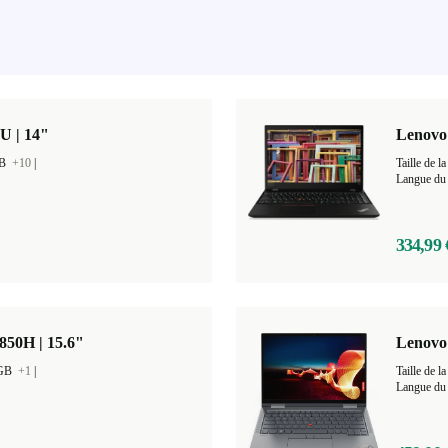
U | 14"
Lenovo 
GB
+10
|
Taille de
Langue du 
334,99 
850H | 15.6"
Lenovo
 GB
+1
|
Taille de
Langue du 