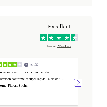
Excellent
Basé sur
205523 avis
vérifié
ivraison conforme et super rapide
Ras appareil 
ivraison conforme et super rapide, la classe ! :-)
Ras appareil se
oms
Florent Strahm
Noms
Antoine