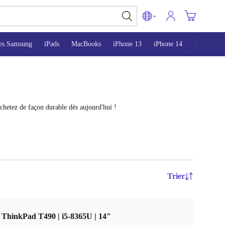
es Samsung
iPads
MacBooks
iPhone 13
iPhone 14
iPhone 15
chetez de façon durable dès aujourd'hui !
Trier
ThinkPad T490 | i5-8365U | 14"