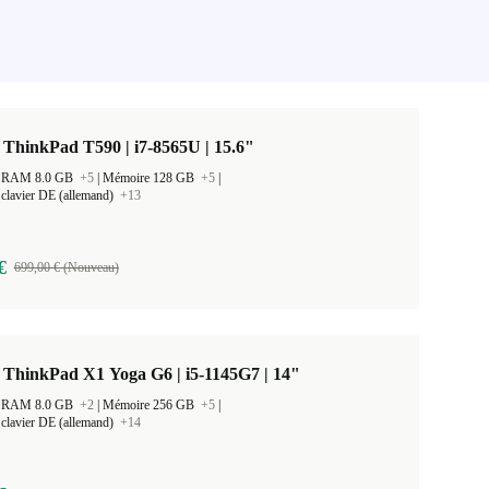
ThinkPad T590 | i7-8565U | 15.6"
 la RAM 8.0 GB
+5
|
Mémoire 128 GB
+5
|
clavier DE (allemand)
+13
€
699,00 € (Nouveau)
 ThinkPad X1 Yoga G6 | i5-1145G7 | 14"
 la RAM 8.0 GB
+2
|
Mémoire 256 GB
+5
|
clavier DE (allemand)
+14