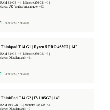
 la RAM 8.0 GB
+4
|
Mémoire 256 GB
+9
|
clavier UK (anglais britannique)
+12
€
1 099,00 € (Nouveau)
 Thinkpad T14 G1 | Ryzen 5 PRO 4650U | 14"
 la RAM 8.0 GB
+3
|
Mémoire 250 GB
+5
|
clavier DE (allemand)
+11
€
1 389,00 € (Nouveau)
ThinkPad T14 G2 | i7-1185G7 | 14"
 la RAM 16.0 GB
+3
|
Mémoire 256 GB
+3
|
clavier DE (allemand)
+2