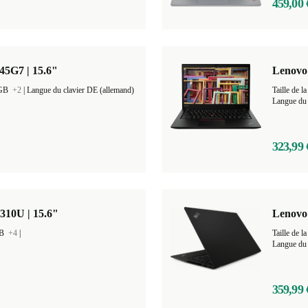
459,00 
45G7 | 15.6"
Lenovo
 GB
+2
|
Langue du clavier DE (allemand)
Taille de
Langue du 
323,99 
310U | 15.6"
Lenovo 
GB
+4
|
Taille de
Langue du 
359,99 