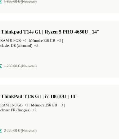
€
1 869,00 € (Nouveau)
 Thinkpad T14s G1 | Ryzen 5 PRO 4650U | 14"
 la RAM 8.0 GB
+1
|
Mémoire 256 GB
+3
|
clavier DE (allemand)
+3
€
1 289,00 € (Nouveau)
ThinkPad T14s G1 | i7-10610U | 14"
 la RAM 16.0 GB
+1
|
Mémoire 256 GB
+3
|
clavier FR (français)
+7
€
2 279,00 € (Nouveau)