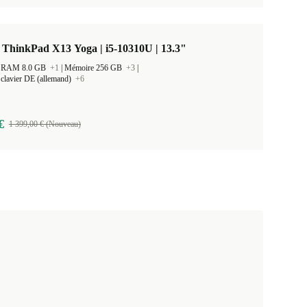
ThinkPad X13 Yoga | i5-10310U | 13.3"
 la RAM 8.0 GB
+1
|
Mémoire 256 GB
+3
|
clavier DE (allemand)
+6
€
1 399,00 € (Nouveau)