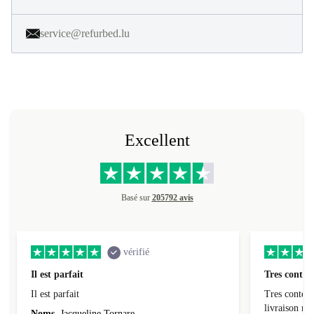
service@refurbed.lu
Excellent
Basé sur
205792 avis
vérifié
Il est parfait
Tres conten
Il est parfait
Tres content
livraiso
Noms
Jacqueline Tornare