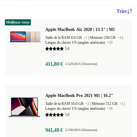
Trier
Meilleure vente
Apple MacBook Air 2020 | 13.3" | M1
Taille de la RAM 8.0 GB
+1
|
Mémoire 256 GB
+4
|
Langue du clavier US (anglais américain)
+20
5,0
411,80 €
1 129,00 € (Nouveau)
Apple MacBook Pro 2021 M1 | 16.2"
Taille de la RAM 16.0 GB
+2
|
Mémoire 512 GB
+2
|
Langue du clavier US (anglais américain)
+16
5,0
941,48 €
2 749,00 € (Nouveau)