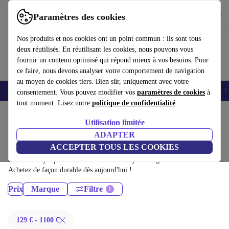
Télécharger l'application
Télécharger
Paramètres des cookies
Utilisez refurbed rapidement et facilement
Nos produits et nos cookies ont un point commun : ils sont tous
deux réutilisés. En réutilisant les cookies, nous pouvons vous
fournir un contenu optimisé qui répond mieux à vos besoins. Pour
ce faire, nous devons analyser votre comportement de navigation
au moyen de cookies tiers. Bien sûr, uniquement avec votre
Smartphones
Laptops
Tablettes
Montres connectées
Accessoires
C
consentement. Vous pouvez modifier vos
paramètres de cookies
à
tout moment. Lisez notre
politique de confidentialité
.
Accueil
Produits
Utilisation limitée
Ordinateurs portables:
ADAPTER
ACCEPTER TOUS LES COOKIES
Ordinateurs portables certifiés reconditionnés à moins de 1100€ –
économisez jusqu'à 40 %. Retours sous 30 jours et garantie de 12 mois.
Achetez de façon durable dès aujourd'hui !
Prix
Marque
Filtre
129 € - 1100 €