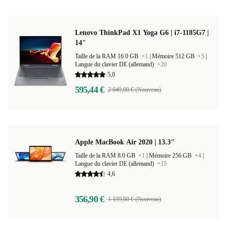
Lenovo ThinkPad X1 Yoga G6 | i7-1185G7 |
14"
Taille de la RAM 16.0 GB
+1
|
Mémoire 512 GB
+5
|
Langue du clavier DE (allemand)
+20
5,0
595,44 €
2 049,00 € (Nouveau)
Apple MacBook Air 2020 | 13.3"
Taille de la RAM 8.0 GB
+1
|
Mémoire 256 GB
+4
|
Langue du clavier DE (allemand)
+15
4,6
356,90 €
1 199,00 € (Nouveau)