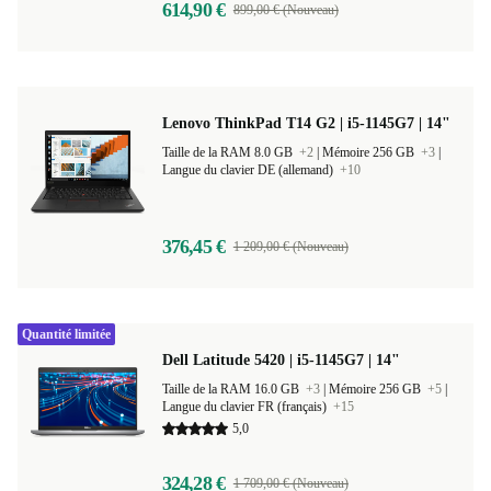
614,90 €
899,00 € (Nouveau)
Lenovo ThinkPad T14 G2 | i5-1145G7 | 14"
Taille de la RAM 8.0 GB
+2
|
Mémoire 256 GB
+3
|
Langue du clavier DE (allemand)
+10
376,45 €
1 209,00 € (Nouveau)
Quantité limitée
Dell Latitude 5420 | i5-1145G7 | 14"
Taille de la RAM 16.0 GB
+3
|
Mémoire 256 GB
+5
|
Langue du clavier FR (français)
+15
5,0
324,28 €
1 709,00 € (Nouveau)