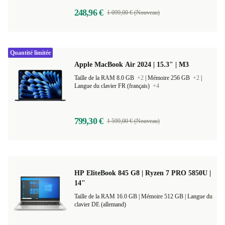
248,96 €
1 099,00 € (Nouveau)
Quantité limitée
Apple MacBook Air 2024 | 15.3" | M3
Taille de la RAM 8.0 GB
+2
|
Mémoire 256 GB
+2
|
Langue du clavier FR (français)
+4
799,30 €
1 599,00 € (Nouveau)
HP EliteBook 845 G8 | Ryzen 7 PRO 5850U |
14"
Taille de la RAM 16.0 GB |
Mémoire 512 GB |
Langue du
clavier DE (allemand)