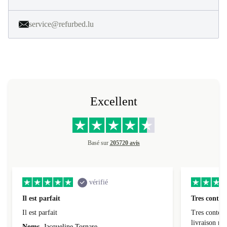
service@refurbed.lu
Excellent
Basé sur
205720 avis
vérifié
Il est parfait
Tres conten
Il est parfait
Tres content
livraiso
Noms
Jacqueline Tornare