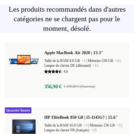
Les produits recommandés dans d'autres
catégories ne se chargent pas pour le
moment, désolé.
Apple MacBook Air 2020 | 13.3"
Taille de la RAM 8.0 GB
+1
|
Mémoire 256 GB
+4
|
Langue du clavier DE (allemand)
+15
4,6
356,90 €
1 199,00 € (Nouveau)
Quantité limitée
HP EliteBook 850 G8 | i5-1145G7 | 15.6"
Taille de la RAM 16.0 GB
+3
|
Mémoire 256 GB
+3
|
Langue du clavier FR (français)
+15