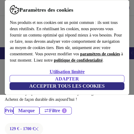
Télécharger l'application
Télécharger
Paramètres des cookies
Utilisez refurbed rapidement et facilement
Nos produits et nos cookies ont un point commun : ils sont tous
deux réutilisés. En réutilisant les cookies, nous pouvons vous
fournir un contenu optimisé qui répond mieux à vos besoins. Pour
ce faire, nous devons analyser votre comportement de navigation
au moyen de cookies tiers. Bien sûr, uniquement avec votre
Smartphones
Laptops
Tablettes
Montres connectées
Accessoires
C
consentement. Vous pouvez modifier vos
paramètres de cookies
à
tout moment. Lisez notre
politique de confidentialité
.
Accueil
Produits
Utilisation limitée
Ordinateurs portables:
ADAPTER
ACCEPTER TOUS LES COOKIES
Ordinateurs portables certifiés reconditionnés à moins de 1700€ –
économisez jusqu'à 40 %. Retours sous 30 jours et garantie de 12 mois.
Achetez de façon durable dès aujourd'hui !
Prix
Marque
Filtre
129 € - 1700 €