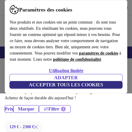
Télécharger l'application
Télécharger
Paramètres des cookies
Utilisez refurbed rapidement et facilement
Nos produits et nos cookies ont un point commun : ils sont tous
deux réutilisés. En réutilisant les cookies, nous pouvons vous
fournir un contenu optimisé qui répond mieux à vos besoins. Pour
ce faire, nous devons analyser votre comportement de navigation
au moyen de cookies tiers. Bien sûr, uniquement avec votre
Smartphones
Laptops
Tablettes
Montres connectées
Accessoires
C
consentement. Vous pouvez modifier vos
paramètres de cookies
à
tout moment. Lisez notre
politique de confidentialité
.
Accueil
Produits
Utilisation limitée
Ordinateurs portables:
ADAPTER
ACCEPTER TOUS LES COOKIES
Ordinateurs portables certifiés reconditionnés à moins de 2300€ –
économisez jusqu'à 40 %. Retours sous 30 jours et garantie de 12 mois.
Achetez de façon durable dès aujourd'hui !
Prix
Marque
Filtre
129 € - 2300 €