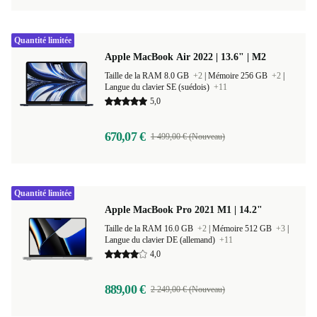
Quantité limitée
Apple MacBook Air 2022 | 13.6" | M2
Taille de la RAM 8.0 GB
+2
|
Mémoire 256 GB
+2
|
Langue du clavier SE (suédois)
+11
5,0
670,07 €
1 499,00 € (Nouveau)
Quantité limitée
Apple MacBook Pro 2021 M1 | 14.2"
Taille de la RAM 16.0 GB
+2
|
Mémoire 512 GB
+3
|
Langue du clavier DE (allemand)
+11
4,0
889,00 €
2 249,00 € (Nouveau)