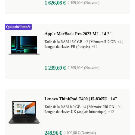
1 626,08 €
2 199,00 € (Nouveau)
Quantité limitée
Apple MacBook Pro 2023 M2 | 14.2"
Taille de la RAM 16.0 GB
+2
|
Mémoire 512 GB
+4
|
Langue du clavier FR (français)
+14
1 239,69 €
2 399,00 € (Nouveau)
Lenovo ThinkPad T490 | i5-8365U | 14"
Taille de la RAM 8.0 GB
+4
|
Mémoire 256 GB
+9
|
Langue du clavier UK (anglais britannique)
+12
248,96 €
1 099,00 € (Nouveau)