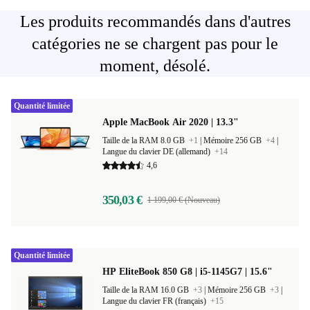
Les produits recommandés dans d'autres
catégories ne se chargent pas pour le
moment, désolé.
Quantité limitée
Apple MacBook Air 2020 | 13.3"
Taille de la RAM 8.0 GB
+1
|
Mémoire 256 GB
+4
|
Langue du clavier DE (allemand)
+14
4,6
350,03 €
1 199,00 € (Nouveau)
Quantité limitée
HP EliteBook 850 G8 | i5-1145G7 | 15.6"
Taille de la RAM 16.0 GB
+3
|
Mémoire 256 GB
+3
|
Langue du clavier FR (français)
+15