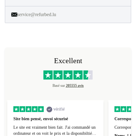
service@refurbed.lu
Excellent
Basé sur
205555 avis
vérifié
Site bien pensé, envoi sécurisé
Correspond 
Le site est vraiment bien fait. J'ai commandé un
Correspond à
ordinateur et on voit le prix et la disponibiltié
Noms
LEO