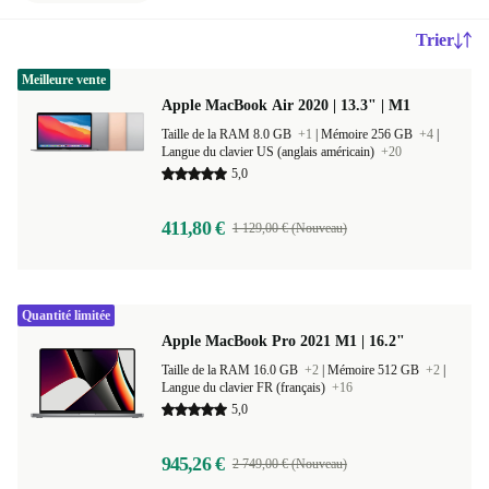
Trier
Meilleure vente
Apple MacBook Air 2020 | 13.3" | M1
Taille de la RAM 8.0 GB
+1
|
Mémoire 256 GB
+4
|
Langue du clavier US (anglais américain)
+20
5,0
411,80 €
1 129,00 € (Nouveau)
Quantité limitée
Apple MacBook Pro 2021 M1 | 16.2"
Taille de la RAM 16.0 GB
+2
|
Mémoire 512 GB
+2
|
Langue du clavier FR (français)
+16
5,0
945,26 €
2 749,00 € (Nouveau)